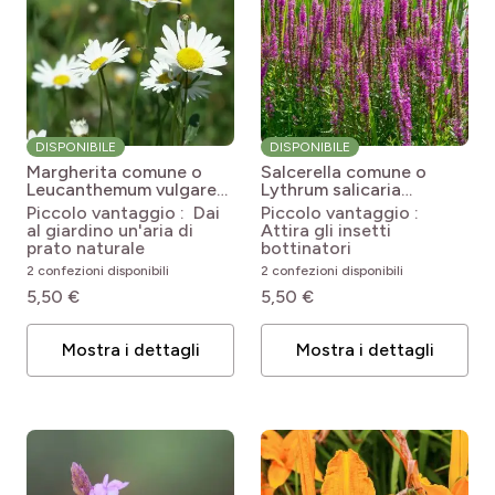
DISPONIBILE
DISPONIBILE
Margherita comune o
Salcerella comune o
Leucanthemum vulgare
Lythrum salicaria
Leucanthemum vulgare
Lythrum salicaria
Piccolo vantaggio : Dai
Piccolo vantaggio :
al giardino un'aria di
Attira gli insetti
prato naturale
bottinatori
2 confezioni disponibili
2 confezioni disponibili
5,50 €
5,50 €
Mostra i dettagli
Mostra i dettagli