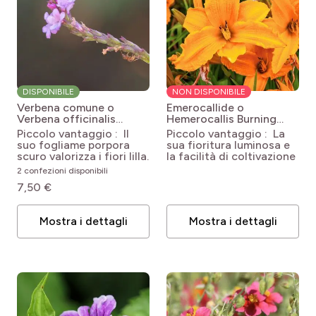
DISPONIBILE
NON DISPONIBILE
Verbena comune o
Emerocallide o
Verbena officinalis
Hemerocallis Burning
Bampton
Verbena
Daylight
Hemerocallis
Piccolo vantaggio : Il
Piccolo vantaggio : La
officinalis Bampton
Burning Daylight
suo fogliame porpora
sua fioritura luminosa e
scuro valorizza i fiori lilla.
la facilità di coltivazione
2 confezioni disponibili
7,50 €
Mostra i dettagli
Mostra i dettagli