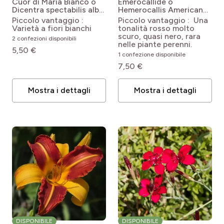
Cuor di Maria Bianco o
Emerocallide o
Dicentra spectabilis alba
Hemerocallis American
Dicentra spectabilis Alba
Revolution
Hemerocallis
Piccolo vantaggio :
Piccolo vantaggio : Una
American Revolution
Varietà a fiori bianchi
tonalità rosso molto
scuro, quasi nero, rara
2 confezioni disponibili
nelle piante perenni.
5,50 €
1 confezione disponibile
7,50 €
Mostra i dettagli
Mostra i dettagli
DISPONIBILE
DISPONIBILE