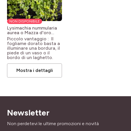
NON DISPONIBILE
Lysimachia nummularia
aurea o Mazza d'oro
minore
Lysimachia
Piccolo vantaggio : Il
nummularia Aurea
fogliame dorato basta a
illuminare una bordura, il
piede di un vaso o il
bordo di un laghetto.
Mostra i dettagli
Newsletter
Indirizzo email
Non perdetevi le ultime promozioni e novità