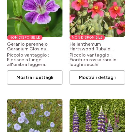
NON DISPONIBILE
NON DISPONIBILE
Geranio perenne o
Helianthemum
Geranium Clos du
Hartswood Ruby o
Coudray
Geranium
Eliantemo rosso
Piccolo vantaggio :
Piccolo vantaggio :
nodosum Clos du
Helianthemum
Fiorisce a lungo
Fioritura rossa rara in
Coudray
Hartswood Ruby
all'ombra leggera.
luoghi secchi
Mostra i dettagli
Mostra i dettagli