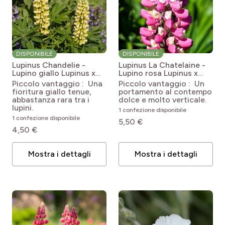
DISPONIBILE
DISPONIBILE
Lupinus Chandelie -
Lupinus La Chatelaine -
Lupino giallo
Lupinus x
Lupino rosa
Lupinus x
polyphyllus Chandelier
polyphyllus The
Piccolo vantaggio : Una
Piccolo vantaggio : Un
Châtelaine
fioritura giallo tenue,
portamento al contempo
abbastanza rara tra i
dolce e molto verticale.
lupini.
1 confezione disponibile
1 confezione disponibile
5,50 €
4,50 €
Mostra i dettagli
Mostra i dettagli