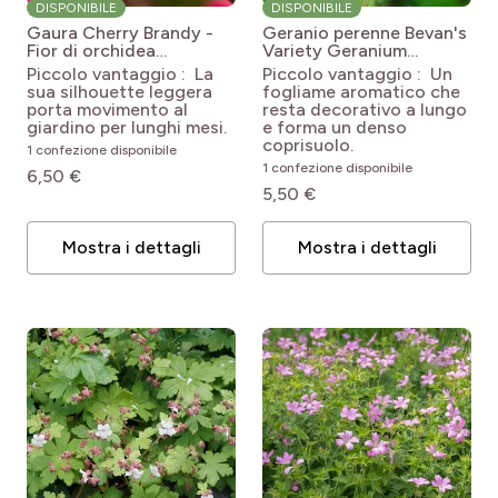
DISPONIBILE
DISPONIBILE
Gaura Cherry Brandy -
Geranio perenne Bevan's
Fior di orchidea
Variety
Geranium
Oenothera lindheimeri
macrorrhizum Bevan's
Piccolo vantaggio : La
Piccolo vantaggio : Un
Cherry Brandy
Variety
sua silhouette leggera
fogliame aromatico che
'Gauchebra'
porta movimento al
resta decorativo a lungo
giardino per lunghi mesi.
e forma un denso
coprisuolo.
1 confezione disponibile
1 confezione disponibile
6,50 €
5,50 €
Mostra i dettagli
Mostra i dettagli