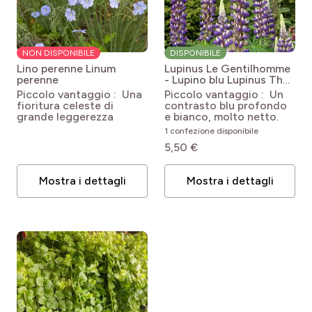
NON DISPONIBILE
DISPONIBILE
Lino perenne
Linum
Lupinus Le Gentilhomme
perenne
- Lupino blu
Lupinus The
Governor
Piccolo vantaggio : Una
Piccolo vantaggio : Un
fioritura celeste di
contrasto blu profondo
grande leggerezza
e bianco, molto netto.
1 confezione disponibile
5,50 €
Mostra i dettagli
Mostra i dettagli