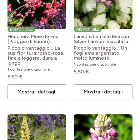
DISPONIBILE
DISPONIBILE
Heuchera Pluie de Feu
Lamio o Lamium Beacon
(Pioggia di Fuoco)
Silver
Lamium maculatum
Heuchera Pluie de Feu
Beacon Silver
Piccolo vantaggio : La
Piccolo vantaggio : Un
sua fioritura rosso-rosa,
fogliame argentato
fine e leggera, dura a
molto luminoso
lungo.
1 confezione disponibile
1 confezione disponibile
5,50 €
5,50 €
Mostra i dettagli
Mostra i dettagli