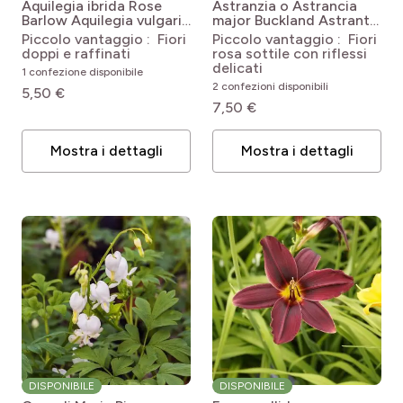
Aquilegia ibrida Rose
Astranzia o Astrancia
Barlow
Aquilegia vulgaris
major Buckland
Astrantia
var. stellata Rose Barlow
major Buckland
Piccolo vantaggio : Fiori
Piccolo vantaggio : Fiori
doppi e raffinati
rosa sottile con riflessi
delicati
1 confezione disponibile
2 confezioni disponibili
5,50 €
7,50 €
Mostra i dettagli
Mostra i dettagli
DISPONIBILE
DISPONIBILE