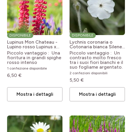
DISPONIBILE
DISPONIBILE
Lupinus Mon Chateau -
Lychnis coronaria o
Lupino rosso
Lupinus x
Cotonaria bianca
Silene
polyphyllus My Castle
coronaria Alba
Piccolo vantaggio : Una
Piccolo vantaggio : Un
(Mon Château)
fioritura in grandi spighe
contrasto molto fresco
rosso intenso
tra i suoi fiori bianchi e il
suo fogliame argentato.
1 confezione disponibile
2 confezioni disponibili
6,50 €
5,50 €
Mostra i dettagli
Mostra i dettagli