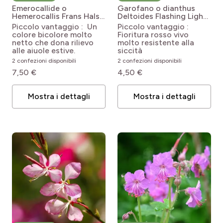
Emerocallide o
Garofano o dianthus
Hemerocallis Frans Hals
Deltoides Flashing Light
Hemerocallis Frans Hals
Dianthus deltoides
Piccolo vantaggio : Un
Piccolo vantaggio :
Flashing Light
colore bicolore molto
Fioritura rosso vivo
netto che dona rilievo
molto resistente alla
alle aiuole estive.
siccità
2 confezioni disponibili
2 confezioni disponibili
7,50 €
4,50 €
Mostra i dettagli
Mostra i dettagli