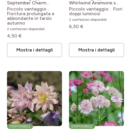
September Charm
Whirlwind
Anemone x
Anemone hupehensis
hybrida Whirlwind
Piccolo vantaggio :
Piccolo vantaggio : Fiori
September Charm
Fioritura prolungata e
doppi luminosi
abbondante in tardo
2 confezioni disponibili
autunno
6,50 €
2 confezioni disponibili
4,50 €
Mostra i dettagli
Mostra i dettagli
DISPONIBILE
DISPONIBILE