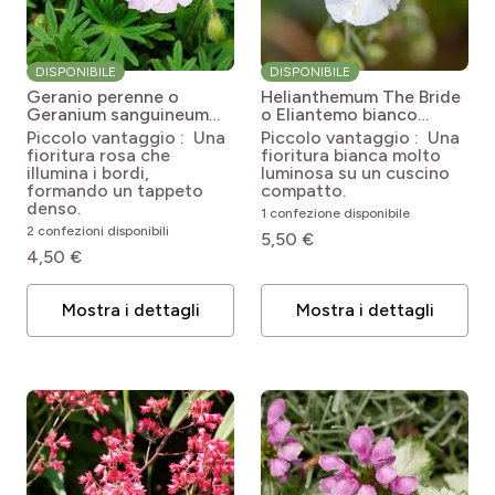
DISPONIBILE
DISPONIBILE
Geranio perenne o
Helianthemum The Bride
Geranium sanguineum
o Eliantemo bianco
striato
Geranium
Helianthemum The Bride
Piccolo vantaggio : Una
Piccolo vantaggio : Una
sanguineum var. striatum
fioritura rosa che
fioritura bianca molto
illumina i bordi,
luminosa su un cuscino
formando un tappeto
compatto.
denso.
1 confezione disponibile
2 confezioni disponibili
5,50 €
4,50 €
Mostra i dettagli
Mostra i dettagli