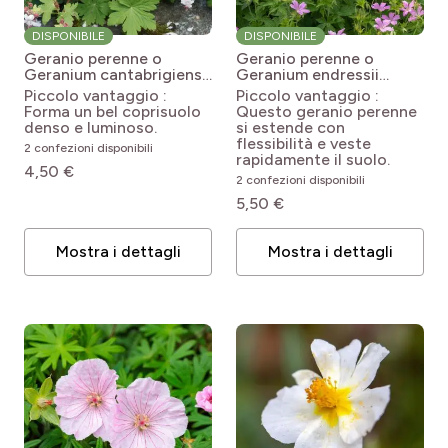
DISPONIBILE
DISPONIBILE
Geranio perenne o
Geranio perenne o
Geranium cantabrigiense
Geranium endressii
Biokovo
Geranium x
Geranium endressii
Piccolo vantaggio :
Piccolo vantaggio :
cantabrigiense Biokovo
Forma un bel coprisuolo
Questo geranio perenne
denso e luminoso.
si estende con
flessibilità e veste
2 confezioni disponibili
rapidamente il suolo.
4,50 €
2 confezioni disponibili
5,50 €
Mostra i dettagli
Mostra i dettagli