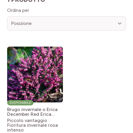
Ordina per
DISPONIBILE
Brugo invernale o Erica
December Red
Erica
carnea December Red
Piccolo vantaggio :
Fioritura invernale rosa
intenso