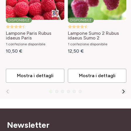
ALTEZZA A MATURITÀ
Lampone
1.50 m
PROFUMO
DISPONIBILE
DISPONIBILE
LARGHEZZA ADULTA
Privo di profumo
1 m
Lampone Paris
Rubus
Lampone Sumo 2
Rubus
idaeus Paris
idaeus Sumo 2
PORTAMENTO
PÉRIODE DE RÉCOLTE
1 confezione disponibile
1 confezione disponibile
Arbustivo, Cespuglio
giugno, Agosto a ottobre
10,50 €
12,50 €
SKU
TIPO DI TERRENO
70023
Leggero, Ricco, Tutti
Mostra i dettagli
Mostra i dettagli
RUSTICITÀ
Poco rustica
Newsletter