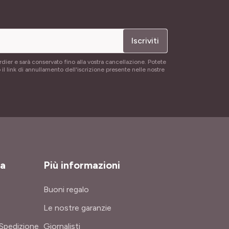
Iscriviti
rdier e sarà conservato fino alla vostra cancellazione. Potete
 il link di annullamento dell'iscrizione presente nelle nostre
za
Più informazioni
Buoni regalo
Le nostre garanzie
Spedizione
Giornalisti