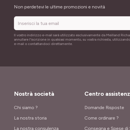
Indirizzo email
Non perdetevi le ultime promozioni e novità
Il vostro indirizzo e-mail sarà utilizzato esclusivamente da Meilland Richa
annullare l'iscrizione in qualsiasi momento, su vostra richiesta, utilizzando
e-mail o contattandoci direttamente.
Nostrà società
Centro assisten
Chi siamo ?
Domande Risposte
La nostra storia
Come ordinare ?
La nostra consulenza
Consegna e Spese di 