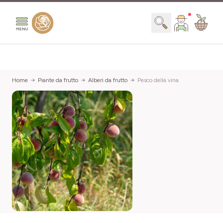
Salta al contenuto
Search
Home
Piante da frutto
Alberi da frutto
Pesco della vina