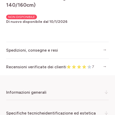
140/160cm)
NON DISPONIBILE
Di nuovo disponibile dal
10/1/2026
Spedizioni, consegne e resi
Recensioni verificate dei clienti
7
informazioni generali
Il pesco della vigna produce ottimi frutti a polpa
specifiche tecnicheidentificazione ed estetica