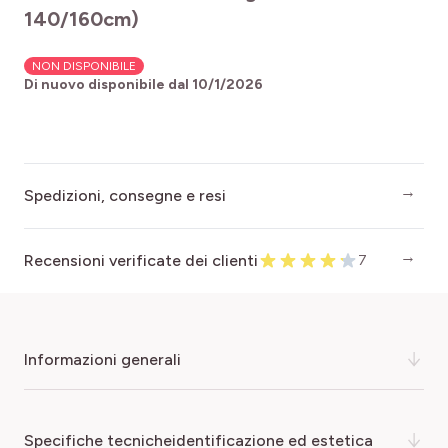
140/160cm)
NON DISPONIBILE
Di nuovo disponibile dal
10/1/2026
Spedizioni, consegne e resi
Recensioni verificate dei clienti
7
informazioni generali
Il pesco della vigna produce ottimi frutti a polpa
specifiche tecnicheidentificazione ed estetica