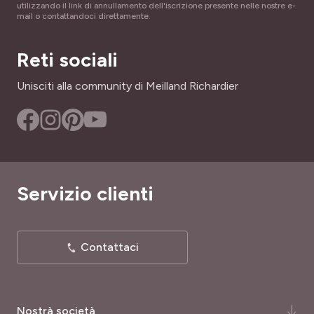
PROFUMO
utilizzando il link di annullamento dell'iscrizione presente nelle nostre e-
ALTEZZA A MATURITÀ
mail o contattandoci direttamente.
Privo di profumo
1.50 m
PORTAMENTO
Reti sociali
INTERESSE DECORATIVO
Arbustivo, Cespuglio
Profumo, Fogliame sempreverde
Unisciti alla community di Meilland Richardier
SKU
LARGHEZZA ADULTA
7405
1.50 m
TIPO DI TERRENO
Leggero, Tutti
Servizio clienti
RUSTICITÀ
Rustica
Contattaci
Nostrà società