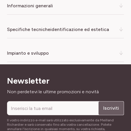
informazioni generali
Il Rosmarino è apprezzato per la preparazione di carni e del
specifiche tecnicheidentificazione ed estetica
court-bouillon per i pesci. Consegnato in vaso da 0,75 litri
o 1,3 litri
COLORE DEL FIORE
impianto e sviluppo
malva
DIAMETRO FIORE
ANNAFFIATURA
1 cm
Newsletter
Moderata
Indirizzo email
Non perdetevi le ultime promozioni e novità
FOGLIAME
DENSITÀ DI IMPIANTO
Sempreverde
1/m2
Iscriviti
NOME COMUNE
FACILITÀ DI COLTIVAZIONE
Rosmarino
Il vostro indirizzo e-mail sarà utilizzato esclusivamente da Meilland
Di facile coltivazione
Richardier e sarà conservato fino alla vostra cancellazione. Potete
annullare l'iscrizione in qualsiasi momento, su vostra richiesta,