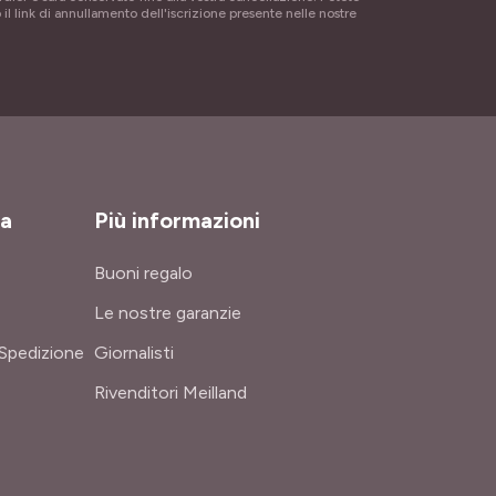
 il link di annullamento dell'iscrizione presente nelle nostre
za
Più informazioni
Buoni regalo
Le nostre garanzie
Spedizione
Giornalisti
Rivenditori Meilland