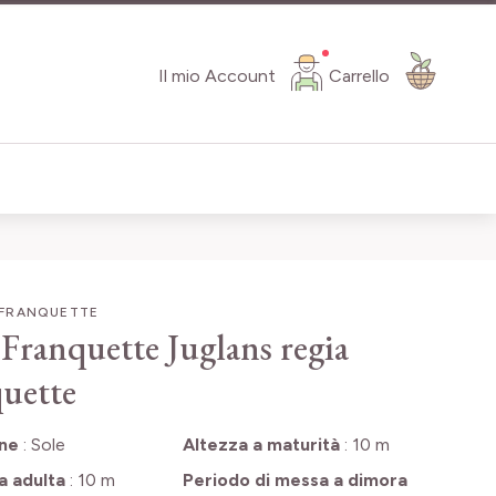
Il mio Account
Carrello
FRANQUETTE
Franquette
Juglans regia
uette
one
:
Sole
Altezza a maturità
:
10 m
a adulta
:
10 m
Periodo di messa a dimora