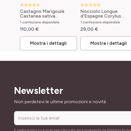
Castagno Marigoule
Nocciolo Longue
Castanea sativa
d'Espagne
Corylus
Marigoule
avellana Longue
1 confezione disponibile
1 confezione disponibile
d'Espagne
110,00 €
29,00 €
Mostra i dettagli
Mostra i dettagli
Newsletter
Indirizzo email
Non perdetevi le ultime promozioni e novità
Il vostro indirizzo e-mail sarà utilizzato esclusivamente da Meilland Richa