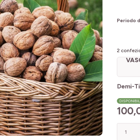
Periodo di
2
confezio
VASO
Demi-Ti
DISPONIBI
100,
Quantità