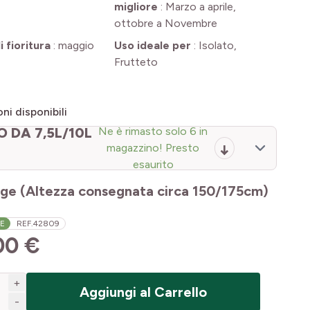
migliore
:
Marzo a aprile,
ottobre a Novembre
 fioritura
:
maggio
Uso ideale per
:
Isolato,
Frutteto
ni disponibili
 DA 7,5L/10L
Ne è rimasto solo 6 in
magazzino! Presto
esaurito
ge (Altezza consegnata circa 150/175cm)
LE
REF.
42809
00 €
+
Aggiungi al Carrello
-