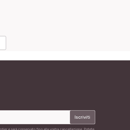
Iscriviti
rdier e sarà conservato fino alla vostra cancellazione. Potete