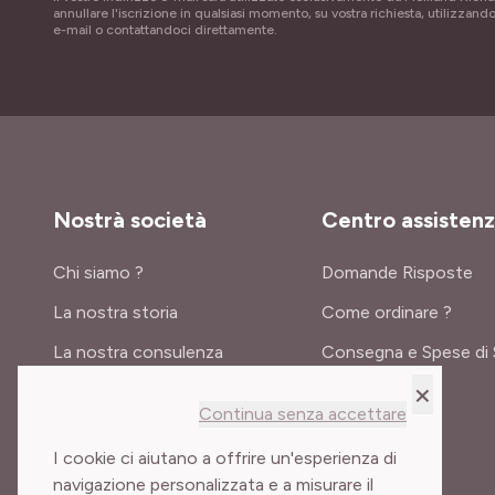
annullare l'iscrizione in qualsiasi momento, su vostra richiesta, utilizzando
e-mail o contattandoci direttamente.
Nostrà società
Centro assisten
Chi siamo ?
Domande Risposte
La nostra storia
Come ordinare ?
La nostra consulenza
Consegna e Spese di 
×
Certificati e premi
Continua senza accettare
Meilland International
I cookie ci aiutano a offrire un'esperienza di
navigazione personalizzata e a misurare il