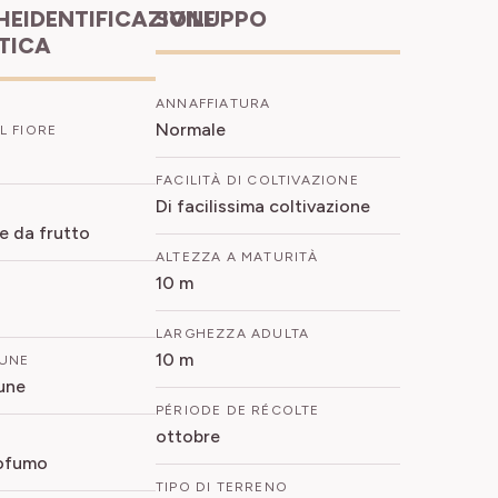
HEIDENTIFICAZIONE
SVILUPPO
ETICA
ANNAFFIATURA
Normale
L FIORE
FACILITÀ DI COLTIVAZIONE
Di facilissima coltivazione
te da frutto
ALTEZZA A MATURITÀ
10 m
LARGHEZZA ADULTA
10 m
UNE
une
PÉRIODE DE RÉCOLTE
ottobre
rofumo
TIPO DI TERRENO