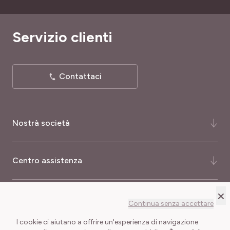
Servizio clienti
Contattaci
Nostrà società
Chi siamo ?
Centro assistenza
La nostra storia
La nostra consulenza
Domande Risposte
×
Più informazioni
Continua senza accettare
Certificati e premi
Come ordinare ?
I cookie ci aiutano a offrire un'esperienza di navigazione
Meilland International
Consegna e Spese di Spedizione
Buoni regalo