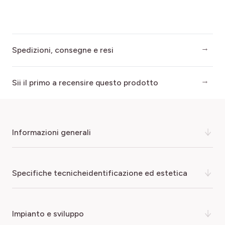
Spedizioni, consegne e resi
Sii il primo a recensire questo prodotto
informazioni generali
Fruits allongés, la peau est lisse de couleur blanche, la
specifiche tecnicheidentificazione ed estetica
chair est blanche, à
saveur douce et fine
, ils sont
consommés cuits.
COLORE DEL FIORE
impianto e sviluppo
malva