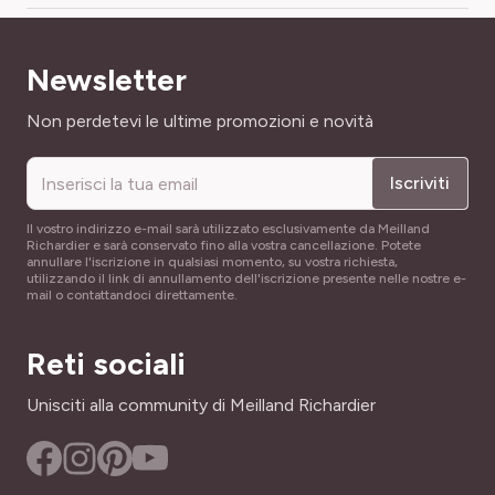
FOGLIAME
FACILITÀ DI COLTIVAZIONE
Caduco
Newsletter
Di facilissima coltivazione
Indirizzo email
Non perdetevi le ultime promozioni e novità
NOME COMUNE
ALTEZZA A MATURITÀ
Aubergine, Beringène, Bringèle, Mélongène, Marignan,
60 cm
Mélancanne
Iscriviti
LARGHEZZA ADULTA
SKU
Il vostro indirizzo e-mail sarà utilizzato esclusivamente da Meilland
30 cm
Richardier e sarà conservato fino alla vostra cancellazione. Potete
895942
annullare l'iscrizione in qualsiasi momento, su vostra richiesta,
utilizzando il link di annullamento dell'iscrizione presente nelle nostre e-
PÉRIODE DE RÉCOLTE
mail o contattandoci direttamente.
luglio a ottobre
Reti sociali
Unisciti alla community di Meilland Richardier