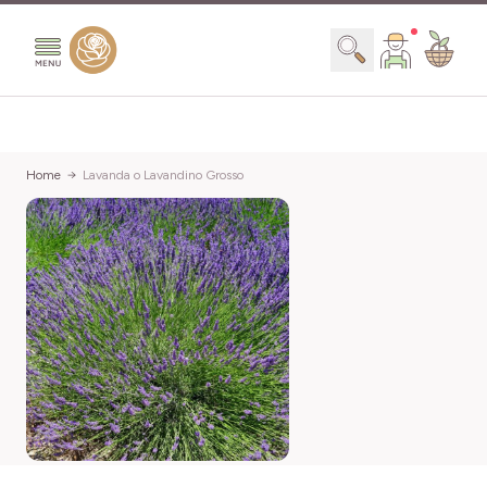
Salta al contenuto
Search
Home
Lavanda o Lavandino Grosso