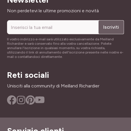
Poco rustica
Indirizzo email
Non perdetevi le ultime promozioni e novità
Iscriviti
Il vostro indirizzo e-mail sarà utilizzato esclusivamente da Meilland
Richardier e sarà conservato fino alla vostra cancellazione. Potete
annullare l'iscrizione in qualsiasi momento, su vostra richiesta,
utilizzando il link di annullamento dell'iscrizione presente nelle nostre e-
mail o contattandoci direttamente.
Reti sociali
Unisciti alla community di Meilland Richardier
Servizio clienti