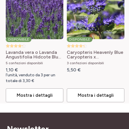
FACILITÀ DI COLTIVAZIONE
Sempreverde
Di facilissima coltivazione
NOME COMUNE
FLEUR À BOUQUET ?
Lavandino
Sì
PROFUMO
DISPONIBILE
DISPONIBILE
ALTEZZA A MATURITÀ
Profumo intenso
60 cm
Lavanda vera o Lavanda
Caryopteris Heavenly Blue
Angustifolia Hidcote Blue
Caryopteris x
PORTAMENTO
Lavandula angustifolia
clandonensis Heavenly
INTERESSE DECORATIVO
5 confezioni disponibili
3 confezioni disponibili
Cespuglio, Cuscino
Hidcote
Blue
Profumo, Fogliame decorativo, Fogliame sempreverde,
1,10 €
5,50 €
Portamento geometrico
l'unità, venduto da 3 per un
SKU
totale di 3,30 €
7817752
LARGHEZZA ADULTA
60 cm
Mostra i dettagli
Mostra i dettagli
TIPO DI TERRENO
Calcareo, Leggero, Sabbioso, Secco, Tutti
Newsletter
RUSTICITÀ