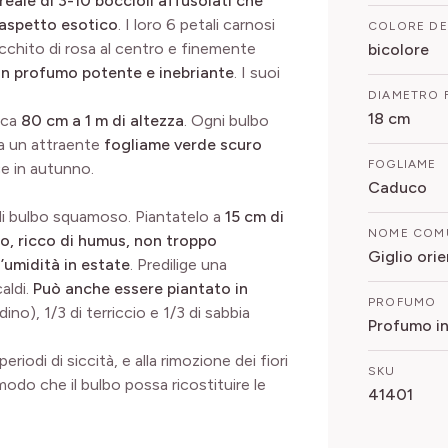
eale di 3-10 boccioli affusolati che
l'aspetto esotico
. I loro 6 petali carnosi
COLORE DE
cchito di rosa al centro e finemente
bicolore
n profumo potente e inebriante
. I suoi
DIAMETRO 
18 cm
rca
80 cm a 1 m di altezza
. Ogni bulbo
a un attraente
fogliame verde scuro
FOGLIAME
ce in autunno.
Caduco
i bulbo squamoso. Piantatelo a
15 cm di
NOME COM
o, ricco di humus, non troppo
Giglio orie
’umidità in estate
. Predilige una
aldi.
Può anche essere piantato in
PROFUMO
dino), 1/3 di terriccio e 1/3 di sabbia
Profumo i
riodi di siccità, e alla rimozione dei fiori
SKU
 modo che il bulbo possa ricostituire le
41401