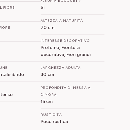
FLEUR À BOUQUET ?
Sì
L FIORE
ALTEZZA A MATURITÀ
70 cm
FIORE
INTERESSE DECORATIVO
Profumo, Fioritura
decorativa, Fiori grandi
UNE
LARGHEZZA ADULTA
ntale ibrido
30 cm
PROFONDITÀ DI MESSA A
ntenso
DIMORA
15 cm
RUSTICITÀ
Poco rustica