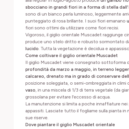
alla regola! In luglio-agosto produce
un gambo flor
sbocciano in grandi fiori in a forma di stella dal
sono di un bianco perla luminoso, leggermente arri
punteggiato di rosa brillante. I suoi fiori emanano
u
fiori sono ottimi da utilizzare come fiori recisi.
Vigoroso, il giglio orientale Muscadet raggiunge ci
produce uno stelo dritto e robusto sormontato d
lucido
. Tutta la vegetazione è decidua e appassis
Come coltivare il giglio orientale Muscadet
Il giglio Muscadet viene consegnato sottoforma d
profondità da marzo a maggio, in terreno legger
calcareo, drenato ma in grado di conservare dell
posizione soleggiata, o semi-ombreggiata in climi c
vaso
, in una miscela di 1/3 di terra vegetale (da giar
grossolana per evitare l'eccesso di acqua.
La manutenzione si limita a poche innaffiature nei pe
appassiti. Lasciate tutto il fogliame sulla pianta in
sue riserve.
Dove piantare il giglio Muscadet orientale