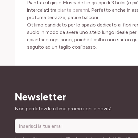
Piantate il giglio Muscadet in gruppi di 3 bulbi (o p
intercalati tra
piante perenni
. Perfetto anche in a
profuma terrazze, patii e balconi.
Ottimo candidato per lo spazio dedicato ai fiori recis
suolo in modo da avere uno stelo lungo ideale per
ripiantarlo ogni anno, poiché il bulbo non sarà in g
seguito ad un taglio cosí basso.
Newsletter
Indirizzo email
Non perdetevi le ultime promozioni e novità