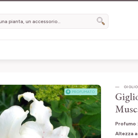
Search
GIGLI
⚘
PROFUMATO
Gigli
Musc
Profumo
Altezza a