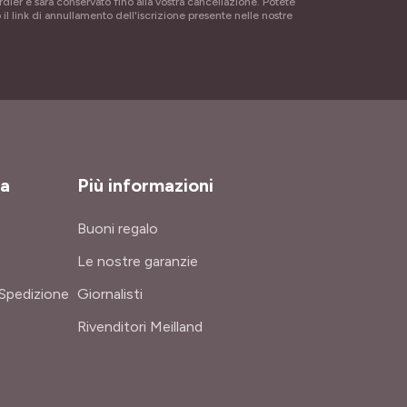
rdier e sarà conservato fino alla vostra cancellazione. Potete
 il link di annullamento dell'iscrizione presente nelle nostre
za
Più informazioni
Buoni regalo
Le nostre garanzie
Spedizione
Giornalisti
Rivenditori Meilland