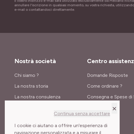
Il vostro indirizzo e-mail sarà utilizzato esclusivamente da Meilland Richa
annullare l'iscrizione in qualsiasi momento, su vostra richiesta, utilizzando
e-mail o contattandoci direttamente.
Nostrà società
Centro assisten
Chi siamo ?
Domande Risposte
La nostra storia
Come ordinare ?
La nostra consulenza
Consegna e Spese di 
×
Certificati e premi
Continua senza accettare
Meilland International
I cookie ci aiutano a offrire un'esperienza di
navigazione personalizzata e a misurare il