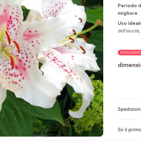
Periodo d
migliore
:
Uso ideal
dell'aiuola
NON DISPO
dimensi
Spedizion
Sii il pri