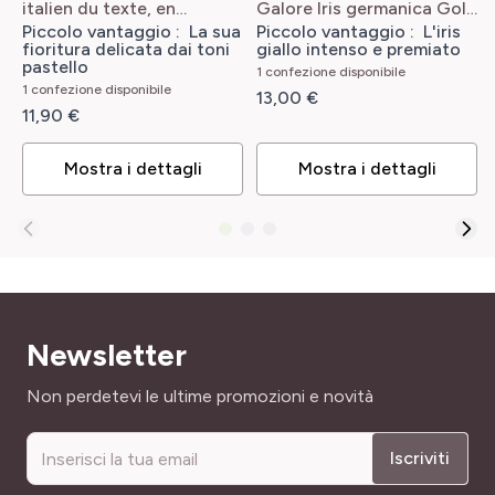
italien du texte, en
Galore
Iris germanica Gold
respectant toutes les
Galore
Piccolo vantaggio : La sua
Piccolo vantaggio : L'iris
PROFUMO
consignes fournies : ```html
fioritura delicata dai toni
giallo intenso e premiato
LARGHEZZA ADULTA
Iris a grandi fiori Mary
Profumo leggero
pastello
1 confezione disponibile
40 cm
Frances ```
Iris germanica
1 confezione disponibile
Mary Frances
13,00 €
PORTAMENTO
11,90 €
TIPO DI TERRENO
Eretto
Leggero, Ricco, Tutti
Mostra i dettagli
Mostra i dettagli
SKU
RUSTICITÀ
177271
Rustica
Newsletter
Indirizzo email
Non perdetevi le ultime promozioni e novità
Iscriviti