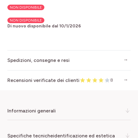
NON DISPONIBILE
NON DISPONIBILE
Di nuovo disponibile dal
10/1/2026
Spedizioni, consegne e resi
Recensioni verificate dei clienti
8
informazioni generali
Iris a grandi fiori con petali blu viola intenso e sepali
specifiche tecnicheidentificazione ed estetica