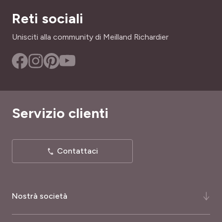
PORTAMENTO
Reti sociali
ALTEZZA A MATURITÀ
Cespuglio
50 cm
Unisciti alla community di Meilland Richardier
SKU
INTERESSE DECORATIVO
802412
Durata della fioritura, Si naturalizza
LARGHEZZA ADULTA
35 cm
Servizio clienti
TIPO DI TERRENO
Tutti
Contattaci
RUSTICITÀ
Poco rustica
Nostrà società