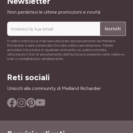
Newsletter
Indirizzo email
Non perdetevi le ultime promozioni e novità
Iscriviti
Il vostro indirizzo e-mail sarà utilizzato esclusivamente da Meilland
Richardier e sarà conservato fino alla vostra cancellazione. Potete
annullare l'iscrizione in qualsiasi momento, su vostra richiesta,
utilizzando il link di annullamento dell'iscrizione presente nelle nostre e-
mail o contattandoci direttamente.
Reti sociali
Unisciti alla community di Meilland Richardier