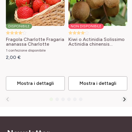
NOME COMUNE
ALTEZZA A MATURITÀ
Fragola, Fragola da giardino
1.25 m
PROFUMO
DISPONIBILE
NON DISPONIBILE
LARGHEZZA ADULTA
Privo di profumo
60 cm
Fragola Charlotte
Fragaria
Kiwi o Actinidia Solissimo
ananassa Charlotte
Actinidia chinensis
PORTAMENTO
Solissimo® 'Renact'
PÉRIODE DE RÉCOLTE
1 confezione disponibile
Coprisuolo, Rampicante, Ricadente
giugno a ottobre
2,00 €
SKU
TIPO DI TERRENO
826392
Leggero, Ricco, Tutti
Mostra i dettagli
Mostra i dettagli
RUSTICITÀ
Poco rustica