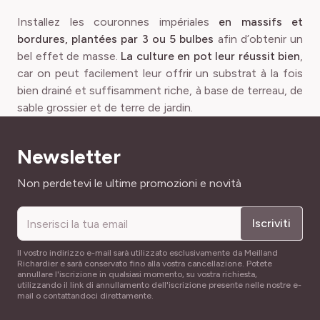
Installez les couronnes impériales
en massifs et
bordures, plantées par 3 ou 5 bulbes
afin d’obtenir un
bel effet de masse.
La culture en pot leur réussit bien
,
car on peut facilement leur offrir un substrat à la fois
bien drainé et suffisamment riche, à base de terreau, de
sable grossier et de terre de jardin.
Newsletter
Indirizzo email
Non perdetevi le ultime promozioni e novità
Iscriviti
Il vostro indirizzo e-mail sarà utilizzato esclusivamente da Meilland
Richardier e sarà conservato fino alla vostra cancellazione. Potete
annullare l'iscrizione in qualsiasi momento, su vostra richiesta,
utilizzando il link di annullamento dell'iscrizione presente nelle nostre e-
mail o contattandoci direttamente.