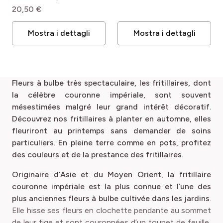
pro
(4)
Isolato
pro
(4)
Zone 9b (-3.9 à -1.1°C)
20,50 €
pro
(2)
Balconi e terrazze
Mostra i dettagli
Mostra i dettagli
pro
(1)
Coprisuolo e scarpate
Fleurs à bulbe très spectaculaire, les fritillaires, dont
la célèbre couronne impériale, sont souvent
mésestimées malgré leur grand intérêt décoratif.
Découvrez nos fritillaires à planter en automne, elles
fleuriront au printemps sans demander de soins
particuliers. En pleine terre comme en pots, profitez
des couleurs et de la prestance des fritillaires.
Originaire d’Asie et du Moyen Orient, la fritillaire
couronne impériale est la plus connue et l’une des
plus anciennes fleurs à bulbe cultivée dans les jardins
.
Elle hisse ses fleurs en clochette pendante au sommet
de leur tige et sont couronnées d’un toupet de feuille,