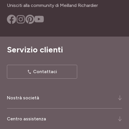
Fioritura decorativa, Fiori grandi
Unisciti alla community di Meilland Richardier
RISQUES POTENTIELS
LARGHEZZA ADULTA
Plante pouvant être toxique en cas d’ingestion
40 cm
SKU
TIPO DI TERRENO
51731
Leggero, Ricco, Tutti
Servizio clienti
RUSTICITÀ
Poco rustica
Contattaci
Nostrà società
Chi siamo ?
Centro assistenza
La nostra storia