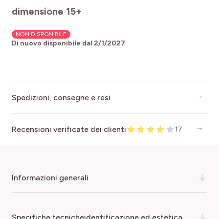
dimensione 15+
NON DISPONIBILE
Di nuovo disponibile dal
2/1/2027
Spedizioni, consegne e resi
Recensioni verificate dei clienti
17
informazioni generali
Magnifica pianta rampicante ben ancorata al supporto
specifiche tecnicheidentificazione ed estetica