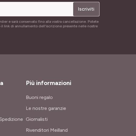
Iscriviti
rdier e sarà conservato fino alla vostra cancellazione. Potete
 il link di annullamento dell'iscrizione presente nelle nostre
za
Più informazioni
Buoni regalo
Le nostre garanzie
Spedizione
Giornalisti
Rivenditori Meilland