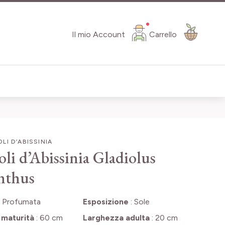
Il mio Account
Carrello
LI D’ABISSINIA
oli d’Abissinia
Gladiolus
anthus
:
Profumata
Esposizione
:
Sole
 maturità
:
60 cm
Larghezza adulta
:
20 cm