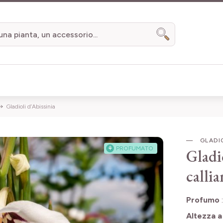
Search
Gladioli d’Abissinia
GLADIO
⚘
PROFUMATO
Gladi
calli
Profumo
Altezza a