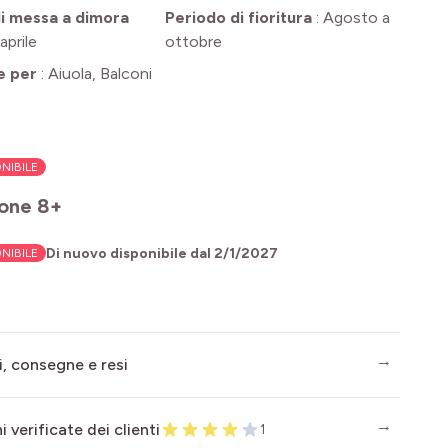
i messa a dimora
Periodo di fioritura
:
Agosto a
aprile
ottobre
e per
:
Aiuola, Balconi
NIBILE
one 8+
Di nuovo disponibile dal
2/1/2027
NIBILE
i, consegne e resi
 verificate dei clienti
1