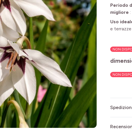
Periodo d
migliore
:
Uso ideal
e terrazze
NON DISPO
dimensi
NON DISPO
Spedizion
Recensioni