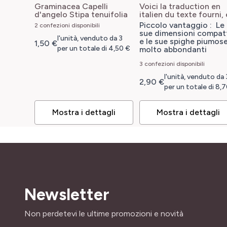
Graminacea Capelli
Voici la traduction en
d'angelo
Stipa tenuifolia
italien du texte fourni,
respectant toutes vos
Piccolo vantaggio : Le
2 confezioni disponibili
consignes : ```html
sue dimensioni compat
l'unità, venduto da 3
Pennisetum, Erba ai
e le sue spighe piumos
1,50 €
scopolini Little Bunny ``
per un totale di 4,50 €
molto abbondanti
Pennisetum
alopecuroïdes Little
3 confezioni disponibili
Bunny
l'unità, venduto da 
2,90 €
per un totale di 8,
Mostra i dettagli
Mostra i dettagli
Newsletter
Indirizzo email
Non perdetevi le ultime promozioni e novità