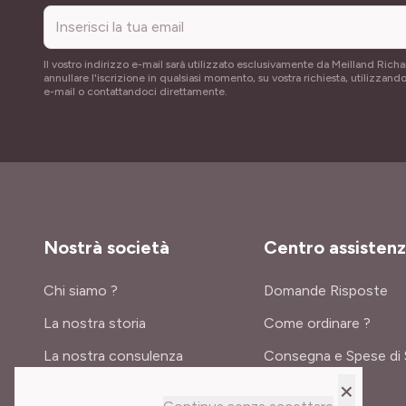
Il vostro indirizzo e-mail sarà utilizzato esclusivamente da Meilland Richa
annullare l'iscrizione in qualsiasi momento, su vostra richiesta, utilizzando
e-mail o contattandoci direttamente.
Nostrà società
Centro assisten
Chi siamo ?
Domande Risposte
La nostra storia
Come ordinare ?
La nostra consulenza
Consegna e Spese di 
×
Certificati e premi