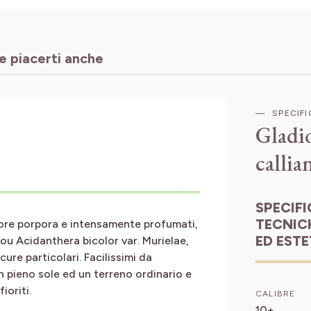
 piacerti anche
SPECIF
Gladio
callia
SPECIFICHE
TECNIC
cuore porpora e intensamente profumati,
ED EST
e ou Acidanthera bicolor var. Murielae,
ure particolari. Facilissimi da
in pieno sole ed un terreno ordinario e
ioriti.
CALIBRE
10+