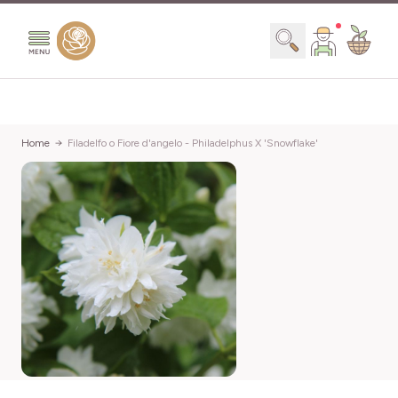
Salta al contenuto
Search
Home
Filadelfo o Fiore d'angelo - Philadelphus X 'Snowflake'