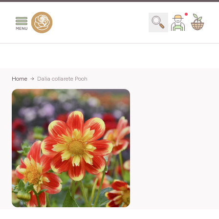
Salta al contenuto
Search
Home
Dalia collarete Pooh