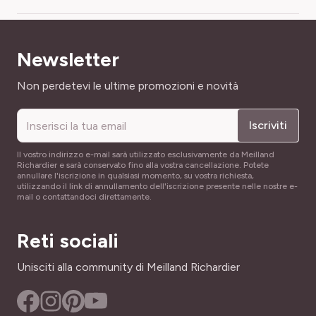
I
magnifica in aiuole e bordure cosi come in terrazze e
balconi. I suoi fiori recisi durano poi a lungo in bouquet.
COLORE DEL FIORE
ANNAFFIATURA
bicolore
Newsletter
Normale
Indirizzo email
Non perdetevi le ultime promozioni e novità
DIAMETRO FIORE
DENSITÀ DI IMPIANTO
10 cm
4/m2
Iscriviti
FOGLIAME
FACILITÀ DI COLTIVAZIONE
Caduco
Il vostro indirizzo e-mail sarà utilizzato esclusivamente da Meilland
Di facile coltivazione
Richardier e sarà conservato fino alla vostra cancellazione. Potete
annullare l'iscrizione in qualsiasi momento, su vostra richiesta,
NOME COMUNE
utilizzando il link di annullamento dell'iscrizione presente nelle nostre e-
FLEUR À BOUQUET ?
mail o contattandoci direttamente.
Dalia collarette
Sì
PROFUMO
Reti sociali
ALTEZZA A MATURITÀ
Privo di profumo
1.20 m
Unisciti alla community di Meilland Richardier
PORTAMENTO
LARGHEZZA ADULTA
Cespuglio, Eretto
60 cm