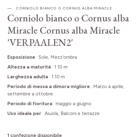
CORNIOLO BIANCO O CORNUS ALBA MIRACLE
Corniolo bianco o Cornus alba
Miracle
Cornus alba Miracle
'VERPAALEN2'
Esposizione
:
Sole, Mezz'ombra
Altezza a maturità
:
1.10 m
Larghezza adulta
:
1.10 m
Periodo di messa a dimora migliore
:
Marzo a aprile,
settembre a ottobre
Periodo di fioritura
:
maggio a giugno
Uso ideale per
:
Aiuola, Balconi e terrazze
1
confezione disponibile