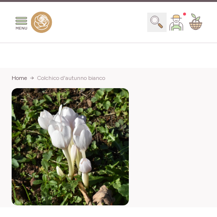
Salta al contenuto
Search
Home
Colchico d'autunno bianco