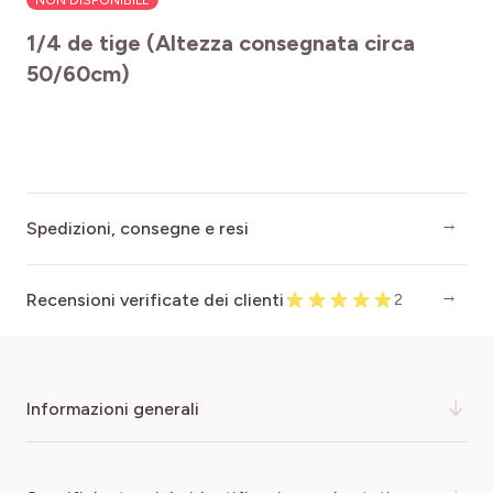
NON DISPONIBILE
1/4 de tige (Altezza consegnata circa
50/60cm)
Spedizioni, consegne e resi
Recensioni verificate dei clienti
2
informazioni generali
Il clementino, o Citrus clementina, è uno dei pochi