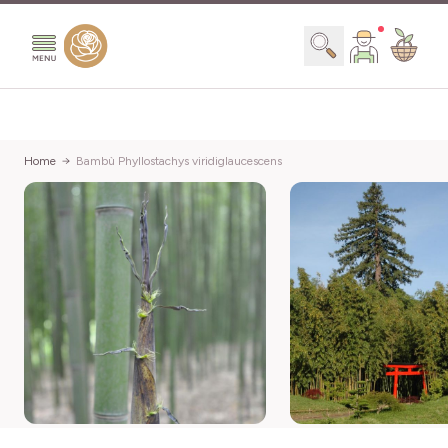
Salta al contenuto
Search
Home
Bambù Phyllostachys viridiglaucescens