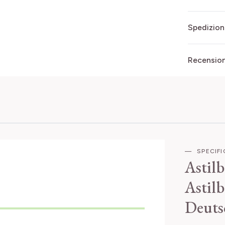
Spedizion
Recensioni
SPECIF
Astil
Astilb
Deuts