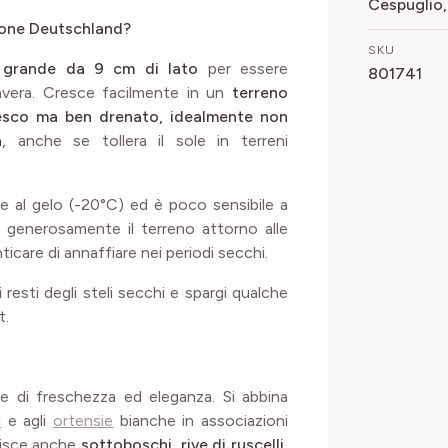
Cespuglio,
pone Deutschland?
SKU
 grande da 9 cm di lato
per essere
801741
mavera. Cresce facilmente in un
terreno
resco ma ben drenato, idealmente non
a
, anche se tollera il sole in terreni
ste al gelo (-20°C) ed è poco sensibile a
re generosamente il terreno attorno alle
icare di annaffiare nei periodi secchi.
i resti degli steli secchi e spargi qualche
t.
e di freschezza ed eleganza. Si abbina
i
e agli
ortensie
bianche in associazioni
lisce anche
sottoboschi, rive di ruscelli,