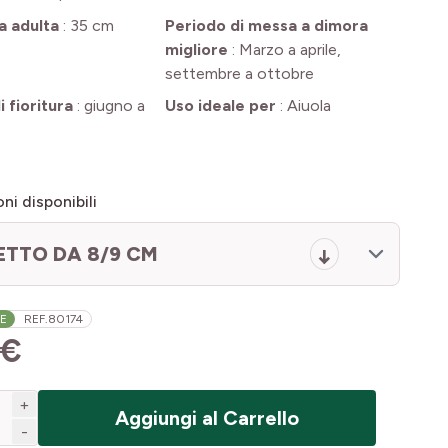
a adulta
:
35 cm
Periodo di messa a dimora
migliore
:
Marzo a aprile,
settembre a ottobre
 fioritura
:
giugno a
Uso ideale per
:
Aiuola
ni disponibili
ETTO DA 8/9 CM
LE
REF.
80174
 €
+
Aggiungi al Carrello
-