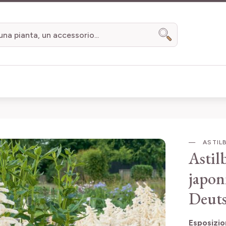
Search
ASTILB
Astil
japon
Deut
Esposizi