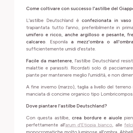
Come coltivare con successo l'astilbe del Giap
L'astilbe Deutschland è
confezionata in vaso
trapiantata tutto l'anno, preferibilmente in pri
umifero e ricco, anche argilloso e pesante, f
calcareo
. Esponila
a mezz'ombra o all'ombr
sufficientemente umidi d'estate.
Facile da mantenere
, l'astilbe Deutschland resi
malattie e parassiti. Ricordati solo di pacciama
piante per mantenere meglio l'umidità, e non diment
A fine inverno (marzo), taglia a livello del terreno 
manciata di concime organico tipo Lombricompos
Dove piantare l'astilbe Deutschland?
Con questa astilbe,
crea bordure e aiuole
pien
perfettamente all'
arum d'Etiopia bianco
, alle
felc
monocromatiche molto luminose all'ombra. Abbel