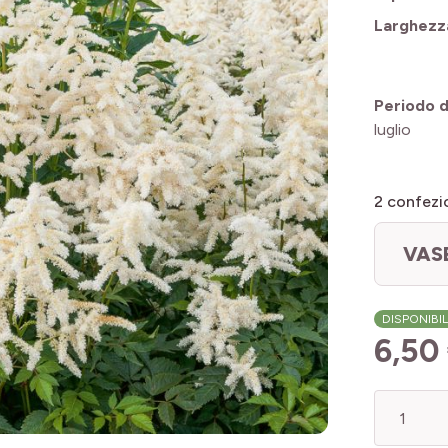
Larghezz
Periodo di
luglio
2
confezio
VAS
DISPONIBI
6,50
Quantità