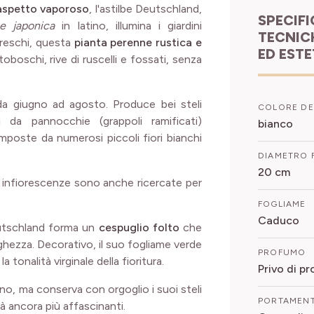
'aspetto vaporoso
, l'astilbe Deutschland,
SPECIFICHE
be japonica
in latino, illumina i giardini
TECNIC
freschi, questa
pianta perenne rustica e
ED EST
oboschi, rive di ruscelli e fossati, senza
 da giugno ad agosto. Produce bei steli
COLORE DE
i da pannocchie (grappoli ramificati)
bianco
mposte da numerosi piccoli fiori bianchi
DIAMETRO 
20 cm
sue infiorescenze sono anche ricercate per
FOGLIAME
Caduco
Deutschland forma un
cespuglio
folto
che
ghezza. Decorativo, il suo fogliame verde
PROFUMO
a tonalità virginale della fioritura.
Privo di p
no, ma conserva con orgoglio i suoi steli
PORTAMEN
rà ancora più affascinanti.