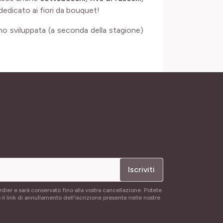
 dedicato ai fiori da bouquet!
o sviluppata (a seconda della stagione)
Iscriviti
rdier e sarà conservato fino alla vostra cancellazione. Potete
 il link di annullamento dell'iscrizione presente nelle nostre