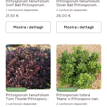
Pittosporum tenuifolium
Pittosporum tenuifolium
Golf Ball
Pittosporum
Silver Ball
Pittosporum
tenuifolium Golf ball
tenuifolium Silver Ball
1 confezione disponibile
2 confezioni disponibili
21,50 €
26,00 €
Mostra i dettagli
Mostra i dettagli
DISPONIBILE
DISPONIBILE
Pittosporum tenuifolium
Pittosporum tobira
Tom Thumb
Pittosporum
‘Nana’ o Pittosporo nano
tenuifolium Tom Thumb
del Giappone
2 confezioni disponibili
2 confezioni disponibili
Pittosporum tobira