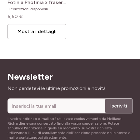
Fotinia
Photinia x fraseri
Carré Rouge
3 confezioni disponibili
5,50 €
Mostra i dettagli
Newsletter
Indirizzo email
Non perdetevi le ultime promozioni e novità
Iscriviti
Il vostro indirizzo e-mail sarà utilizzato esclusivamente da Meilland
Richardier e sarà conservato fino alla vostra cancellazione. Potete
annullare l'iscrizione in qualsiasi momento, su vostra richiesta,
utilizzando il link di annullamento dell'iscrizione presente nelle nostre e-
mail o contattandoci direttamente.