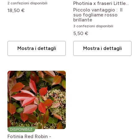
(LOUISE)
Photinia x fraseri Little
2 confezioni disponibili
pH du sol
Red Robin
Piccolo vantaggio : Il
pro
18,50 €
(3)
Maggio
suo fogliame rosso
brillante
pro
(1)
Neutre
pro
(1)
Giugno
3 confezioni disponibili
Uso ideale per
5,50 €
pro
(3)
Tous
pro
(2)
Aiuola
Mostra i dettagli
Mostra i dettagli
pro
(2)
Sfondo dell'aiuola
pro
(1)
Isolato
pro
(3)
Balconi e terrazze
pro
(3)
Siepe
pro
(1)
Coprisuolo e scarpate
DISPONIBILE
Fotinia Red Robin -