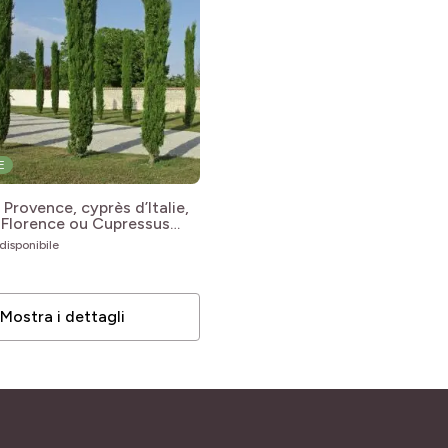
E
Provence, cyprès d’Italie,
 Florence ou Cupressus
ens ‘Totem’
Cupressus
disponibile
ns var. stricta Totem
Mostra i dettagli