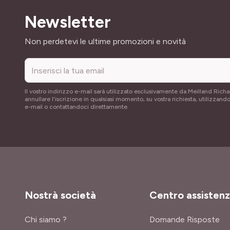
Newsletter
Indirizzo email
Non perdetevi le ultime promozioni e novità
Il vostro indirizzo e-mail sarà utilizzato esclusivamente da Meilland Richa
annullare l'iscrizione in qualsiasi momento, su vostra richiesta, utilizzando
e-mail o contattandoci direttamente.
Nostrà società
Centro assisten
Chi siamo ?
Domande Risposte