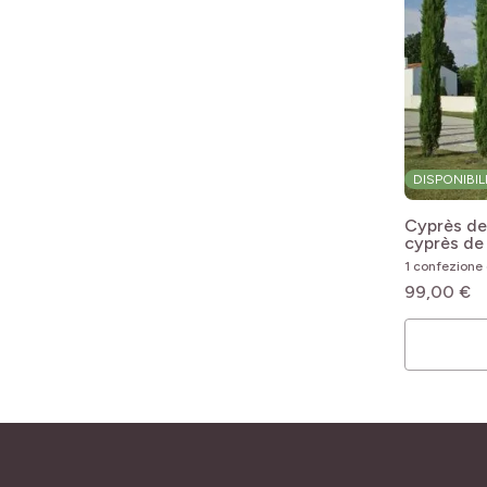
DISPONIBIL
Cyprès de 
cyprès de
sempervir
1 confezione 
sempervire
99,00 €