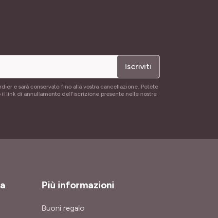
Iscriviti
rdier e sarà conservato fino alla vostra cancellazione. Potete
 il link di annullamento dell'iscrizione presente nelle nostre
za
Più informazioni
Buoni regalo