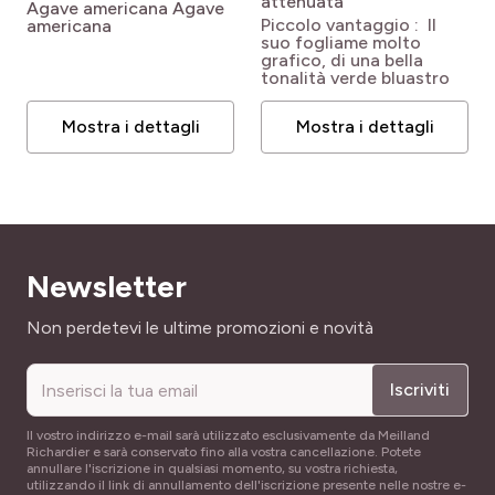
pro
attenuata
(3)
Coprisuolo e scarpate
pro
(2)
Fiori grandi
Agave americana
Agave
Piccolo vantaggio : Il
americana
suo fogliame molto
pro
(2)
Serra
pro
(1)
Pianta rara
grafico, di una bella
tonalità verde bluastro
pro
(2)
L'interno
pro
(1)
Si naturalizza
Mostra i dettagli
Mostra i dettagli
Newsletter
Indirizzo email
Non perdetevi le ultime promozioni e novità
Iscriviti
Il vostro indirizzo e-mail sarà utilizzato esclusivamente da Meilland
Richardier e sarà conservato fino alla vostra cancellazione. Potete
annullare l'iscrizione in qualsiasi momento, su vostra richiesta,
utilizzando il link di annullamento dell'iscrizione presente nelle nostre e-