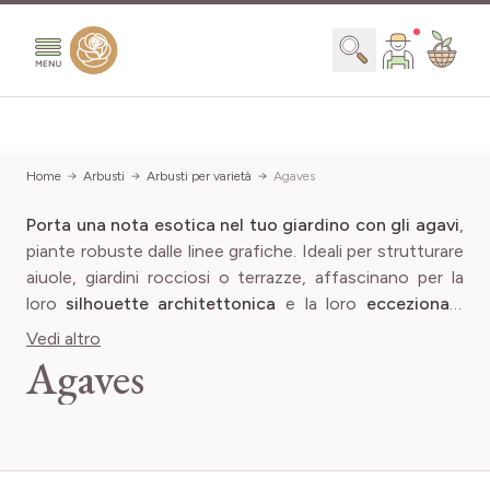
Salta al contenuto
Search
Prezzo
Home
Arbusti
Arbusti per varietà
Agaves
Porta una nota esotica nel tuo giardino con gli agavi
,
Minimum value
Valore massim
13,00 €
62,99 €
piante robuste dalle linee grafiche. Ideali per strutturare
Larghezza adulta
aiuole, giardini rocciosi o terrazze, affascinano per la
loro
silhouette architettonica
e la loro
eccezionale
Minimum value
Valore mass
50 cm
151 cm
resistenza alla siccità
. Facili da coltivare, gli agavi si
Crescita
Vedi altro
OK
4 elementi
adattano sia in piena terra che in vaso, per valorizzare i
Agaves
tuoi spazi esterni con un tocco di originalità.
pro
(1)
Veloce
Stile del giardino
OK
4 elementi
pro
(2)
Media
pro
(4)
Contemporaneo
pro
(1)
Lenta