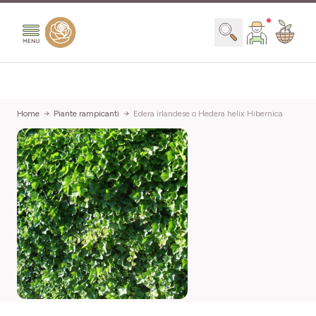
Salta al contenuto
Search
Home
Piante rampicanti
Edera irlandese o Hedera helix Hibernica