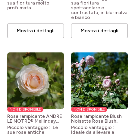
Minwigb01 GRANDE
venusta Minwijd04
sua fioritura molto
sua fioritura
DIVA® MARIA
GRANDE DIVA® Nathalie
profumata
spettacolare e
contrastata, in blu-malva
e bianco
Mostra i dettagli
Mostra i dettagli
NON DISPONIBILE
NON DISPONIBILE
Rosa rampicante ANDRE
Rosa rampicante Blush
LE NOTRE® Meilinday
Noisette
Rosa Blush
Rosa 'Meilinday' GPT
Noisette
Piccolo vantaggio : Le
Piccolo vantaggio :
ANDRE LE NOTRE®
sue rose antiche
Ideale da allevare a