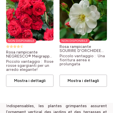
NON DISPONIBILE
NON DISPONIBILE
Rosa rampicante
SOURIRE D'ORCHIDEE
Rosa rampicante
Crochetdit
Rosa
Piccolo vantaggio : Una
NEGRESCO® Meigrappo
'Crochetdit' SOURIRE
fioritura aerea e
Rosa 'Meigrappo'
Piccolo vantaggio : Rose
D'ORCHIDEE
prolungata
NEGRESCO®
rosse sgargianti per un
arredo elegante!
Mostra i dettagli
Mostra i dettagli
I
ndispensables, les plantes grimpantes assurent
l’ornement vertical des jardins et des terrasses et