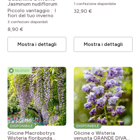
Wisteria sinensis Blue
Jasminum nudiflorum
1 confezione disponibile
Line
Piccolo vantaggio : I
32,90 €
fiori del tuo inverno
3 confezioni disponibili
8,90 €
Mostra i dettagli
Mostra i dettagli
★
NUOVO
DISPONIBILE
DISPONIBILE
Glicine Macrobotrys
Glicine o Wisteria
Wisteria floribunda
venusta GRANDE DIVA®