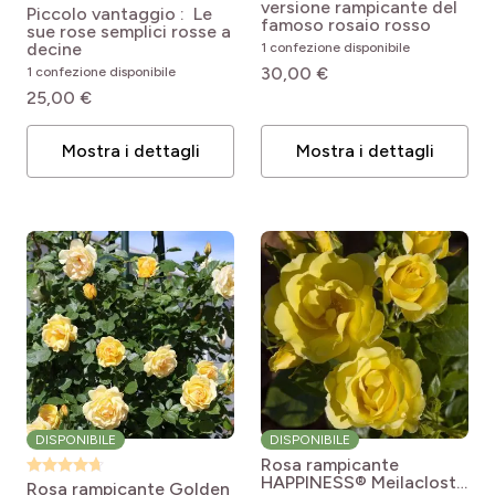
GPT EDITH PIAF®
versione rampicante del
Rosa Cocktail® 'Meimick'
Piccolo vantaggio : Le
famoso rosaio rosso
sue rose semplici rosse a
decine
1 confezione disponibile
30,00 €
1 confezione disponibile
25,00 €
Mostra i dettagli
Mostra i dettagli
DISPONIBILE
DISPONIBILE
Rosa rampicante
HAPPINESS® Meilaclost
Rosa rampicante Golden