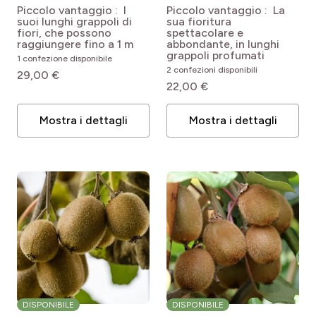
Macrobotrys
Cecilia
Wisteria x
Piccolo vantaggio : I
Piccolo vantaggio : La
venusta Minwica05
suoi lunghi grappoli di
sua fioritura
fiori, che possono
spettacolare e
raggiungere fino a 1 m
abbondante, in lunghi
grappoli profumati
1 confezione disponibile
2 confezioni disponibili
29,00 €
22,00 €
Mostra i dettagli
Mostra i dettagli
DISPONIBILE
DISPONIBILE