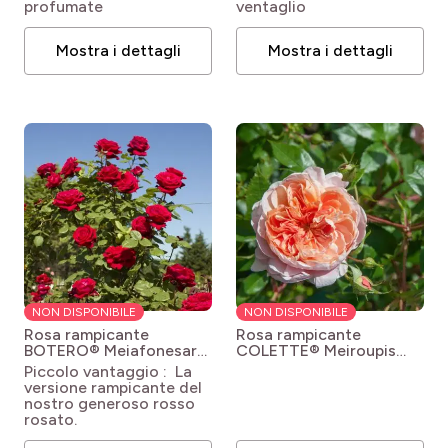
profumate
ventaglio
Mostra i dettagli
Mostra i dettagli
NON DISPONIBILE
NON DISPONIBILE
Rosa rampicante
Rosa rampicante
BOTERO® Meiafonesar
COLETTE® Meiroupis
Rosa 'Meiafonesar' GPT
Rosa Colette 'Meiroupis'
Piccolo vantaggio : La
BOTERO®
versione rampicante del
nostro generoso rosso
rosato.