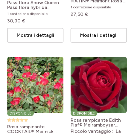
MATIN® Meimont
Rosa x
Passiflora Snow Queen
floribunda Clair Matin
Passiflora hybrida
1 confezione disponibile
'Meimont'
RIVERSIDE® Snow Queen
27,50 €
1 confezione disponibile
30,90 €
Mostra i dettagli
Mostra i dettagli
DISPONIBILE
DISPONIBILE
Rosa rampicante Edith
Piaf® Meiramboysar
Rosa rampicante
Rosa 'Meiramboysar'
Piccolo vantaggio : La
COCKTAIL® Meimick