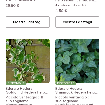
helix Hibernica
Hedera
1 confezione disponibile
Hedera algeriensis Gloire
hibernica
29,50 €
4 confezioni disponibili
de Marengo
4,50 €
Mostra i dettagli
Mostra i dettagli
DISPONIBILE
DISPONIBILE
Edera o Hedera
Edera o Hedera
Goldchild
Hedera helix
Shamrock
Hedera helix
Goldchild
Shamrock
Piccolo vantaggio : Il
Piccolo vantaggio : Il
suo fogliame
suo fogliame
elegantemente
persistente, denso ed