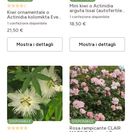
Mini kiwi o Actinidia
arguta Issaï (autofertile)
Kiwi ornamentale o
Actinidia arguta Issai
Actinidia kolomikta Eve
1 confezione disponibile
(femmina)
Actinidia
18,50 €
1 confezione disponibile
kolomikta Eve
21,50 €
Mostra i dettagli
Mostra i dettagli
DISPONIBILE
DISPONIBILE
Rosa rampicante CLAIR