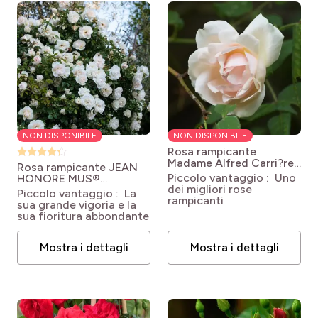
NON DISPONIBILE
NON DISPONIBILE
Rosa rampicante
Madame Alfred Carri?re
Rosa rampicante JEAN
Rosa x Noisette Madame
Piccolo vantaggio : Uno
HONORE MUS®
Alfred Carrière
dei migliori rose
Meibeljenb
Rosa
Piccolo vantaggio : La
rampicanti
'Meibeljenb' LOOPING®
sua grande vigoria e la
JEAN HONORE MUS®
sua fioritura abbondante
Mostra i dettagli
Mostra i dettagli