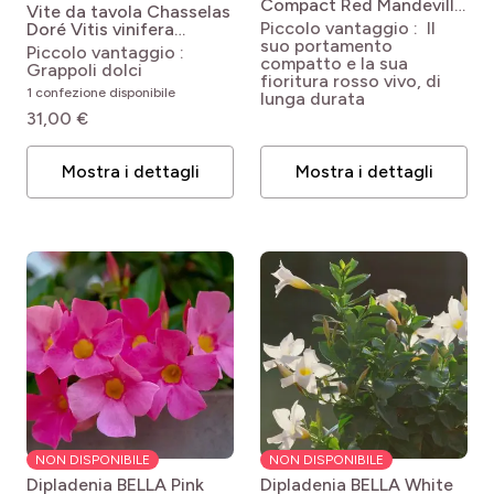
Compact Red
Mandevilla
Vite da tavola Chasselas
sanderi Inmanredcp
Piccolo vantaggio : Il
Doré
Vitis vinifera
(BELLA COMPACT RED)
suo portamento
Chasselas doré
Piccolo vantaggio :
compatto e la sua
Grappoli dolci
fioritura rosso vivo, di
1 confezione disponibile
lunga durata
31,00 €
Mostra i dettagli
Mostra i dettagli
NON DISPONIBILE
NON DISPONIBILE
Dipladenia BELLA Pink
Dipladenia BELLA White