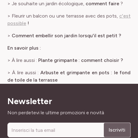
> Je souhaite un jardin écologique,
comment faire
?
> Fleurir un balcon ou une terrasse avec des pots,
c'est
possible
!
>
Comment embellir son jardin lorsqu'il est petit ?
En savoir plus :
> À lire aussi :
Plante grimpante : comment choisir ?
> À lire aussi :
Arbuste et grimpante en pots
: le fond
de toile de la terrasse
Newsletter
Indirizzo email
Non perdetevi le ultime promozioni e novità
Iscriviti