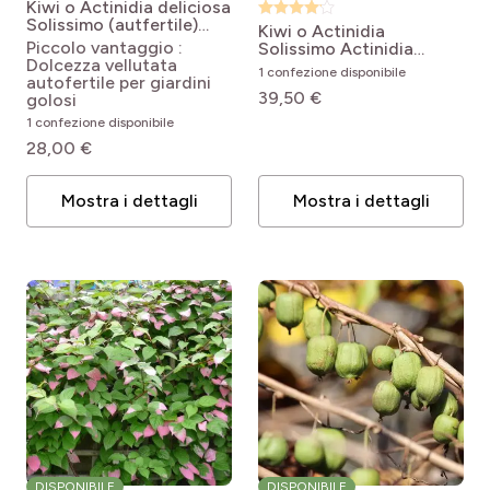
Kiwi o Actinidia deliciosa
Solissimo (autfertile)
Kiwi o Actinidia
Actinidia chinensis
Piccolo vantaggio :
Solissimo
Actinidia
Solissimo® Bio
Dolcezza vellutata
chinensis Solissimo®
1 confezione disponibile
autofertile per giardini
'Renact'
39,50 €
golosi
1 confezione disponibile
28,00 €
Mostra i dettagli
Mostra i dettagli
DISPONIBILE
DISPONIBILE