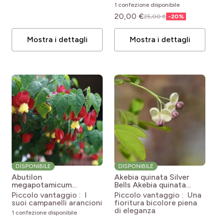
pro
(8)
Selvaggio
1 confezione disponibile
Esposizione
20,00 €
25,00 €
-
20
%
pro
(19)
Terrazze e balconi
pro
(40)
Sole
Mostra i dettagli
Mostra i dettagli
pro
(1)
Frutteto
Colore del fiore
OK
47 elementi
pro
(24)
Mezz'ombra
pro
(4)
Ombra
Colore del fogliame
Fogliame
pro
(34)
Caduco
Profumo
pro
(7)
Sempreverde
DISPONIBILE
DISPONIBILE
Abutilon
Akebia quinata Silver
pro
(14)
Privo di profumo
pro
(5)
Semi-caduco
megapotamicum
Bells
Akebia quinata
Periodo di fioritura
Abutilon
Silver Bells
Piccolo vantaggio : I
Piccolo vantaggio : Una
pro
(19)
Profumo leggero
megapotamicum
suoi campanelli arancioni
fioritura bicolore piena
di eleganza
1 confezione disponibile
pro
(1)