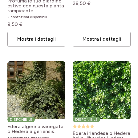
Profuma le tuo giardino
28,50 €
Sinensis
pro
(5)
estivo con questa pianta
Coprisuolo e scarpate
pro
(1)
Si naturalizza
pro
(4)
Zone 12 (+10 à 15,5°C)
rampicante
pro
(42)
2 confezioni disponibili
Muri e recinzioni
pro
(3)
Zone 13 (+15,5 à 21°C)
9,50 €
pro
(4)
Orto
Mostra i dettagli
Mostra i dettagli
pro
(2)
Frutteto
pro
(3)
Serra
pro
(3)
L'interno
DISPONIBILE
DISPONIBILE
Edera algerina variegata
o Hedera algeriensis
Edera irlandese o Hedera
'Gloire de Marengo'