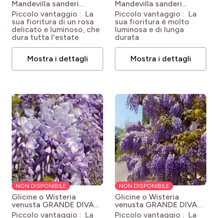
Mandevilla sanderi
Mandevilla sanderi
Inmandpink (BELLA PINK)
Inmanbewhi (BELLA
Piccolo vantaggio : La
Piccolo vantaggio : La
WHITE)
sua fioritura di un rosa
sua fioritura è molto
delicato e luminoso, che
luminosa e di lunga
dura tutta l'estate
durata
Mostra i dettagli
Mostra i dettagli
NON DISPONIBILE
NON DISPONIBILE
Glicine o Wisteria
Glicine o Wisteria
venusta GRANDE DIVA®
venusta GRANDE DIVA®
Maria
Wisteria x venusta
Nathalie
Wisteria x
Piccolo vantaggio : La
Piccolo vantaggio : La