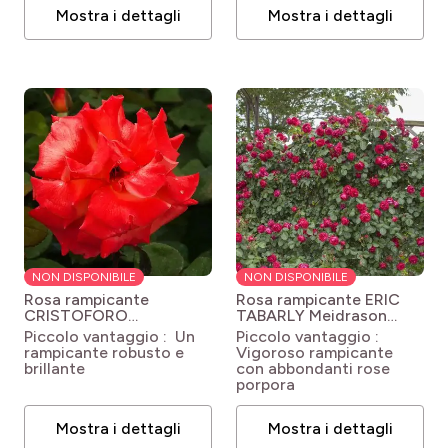
Mostra i dettagli
Mostra i dettagli
NON DISPONIBILE
NON DISPONIBILE
Rosa rampicante
Rosa rampicante ERIC
CRISTOFORO
TABARLY Meidrason
COLOMBO®
Rosa Red Eden Rose®
Piccolo vantaggio : Un
Piccolo vantaggio :
Meironssesar
Rosa
'Meidrason'
rampicante robusto e
Vigoroso rampicante
'Meironssesar' GPT
brillante
con abbondanti rose
CHRISTOPHE COLOMB®
porpora
Mostra i dettagli
Mostra i dettagli