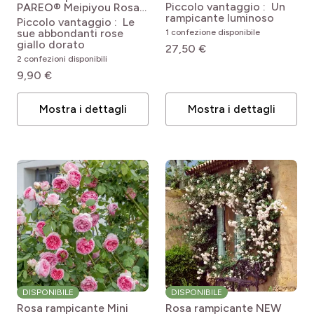
Rosa 'Meilaclost'
Piccolo vantaggio : Un
PAREO® Meipiyou
Rosa
HAPPINESS®
rampicante luminoso
Golden Pareo®
Piccolo vantaggio : Le
'Meipiyou'
sue abbondanti rose
1 confezione disponibile
giallo dorato
27,50 €
2 confezioni disponibili
9,90 €
Mostra i dettagli
Mostra i dettagli
DISPONIBILE
DISPONIBILE
Rosa rampicante Mini
Rosa rampicante NEW