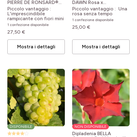
PIERRE DE RONSARD®
DAWN
Rosa x
Meibigboni
Rosa Mini
wichuraiana New Dawn
Piccolo vantaggio :
Piccolo vantaggio : Una
Eden Rose 'Meibigboni'
L'imprescindibile
rosa senza tempo
rampicante con fiori mini
1 confezione disponibile
1 confezione disponibile
25,00 €
27,50 €
Mostra i dettagli
Mostra i dettagli
DISPONIBILE
NON DISPONIBILE
Dipladenia BELLA