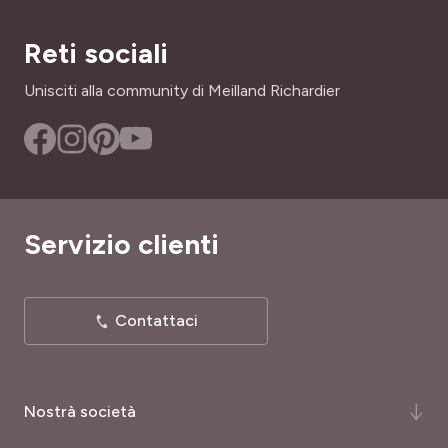
Sì
PORTAMENTO
Reti sociali
ALTEZZA A MATURITÀ
Cespuglio
75 cm
Unisciti alla community di Meilland Richardier
SKU
INTERESSE DECORATIVO
803911
Fiori grandi
LARGHEZZA ADULTA
30 cm
Servizio clienti
TIPO DI TERRENO
Ricco, Tutti
Contattaci
RUSTICITÀ
Rustica
Nostrà società