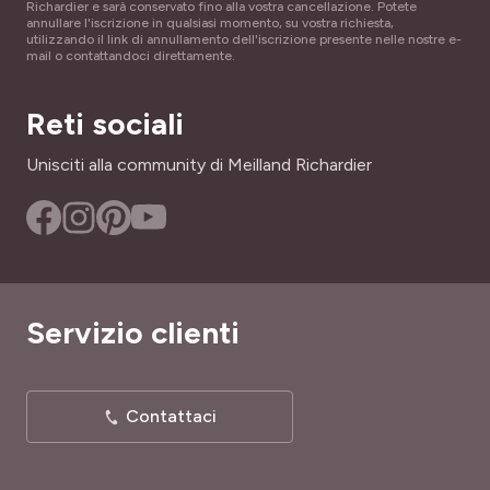
Richardier e sarà conservato fino alla vostra cancellazione. Potete
annullare l'iscrizione in qualsiasi momento, su vostra richiesta,
NOME COMUNE
utilizzando il link di annullamento dell'iscrizione presente nelle nostre e-
ALTEZZA A MATURITÀ
mail o contattandoci direttamente.
Vite da tavola, Vite comune
4 m
PROFUMO
Reti sociali
INTERESSE DECORATIVO
Privo di profumo
Fruttificazione decorativa
Unisciti alla community di Meilland Richardier
PORTAMENTO
LARGHEZZA ADULTA
Rampicante
3 m
SKU
PÉRIODE DE RÉCOLTE
1010551
Agosto a settembre
Servizio clienti
TIPO DI TERRENO
Leggero, Ricco, Tutti
Contattaci
RUSTICITÀ
Poco rustica