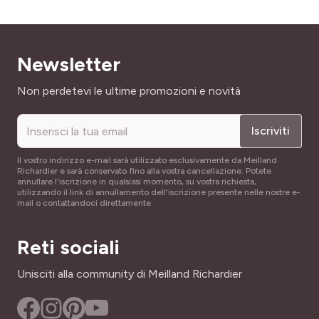
Newsletter
Indirizzo email
Non perdetevi le ultime promozioni e novità
Iscriviti
Il vostro indirizzo e-mail sarà utilizzato esclusivamente da Meilland
Richardier e sarà conservato fino alla vostra cancellazione. Potete
annullare l'iscrizione in qualsiasi momento, su vostra richiesta,
utilizzando il link di annullamento dell'iscrizione presente nelle nostre e-
mail o contattandoci direttamente.
Reti sociali
Unisciti alla community di Meilland Richardier