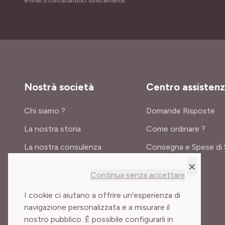
e-mail o contattandoci direttamente.
Nostrà società
Centro assisten
Chi siamo ?
Domande Risposte
La nostra storia
Come ordinare ?
La nostra consulenza
Consegna e Spese di 
×
Certificati e premi
Continua senza accettare
Meilland International
I cookie ci aiutano a offrire un'esperienza di
navigazione personalizzata e a misurare il
nostro pubblico. È possibile configurarli in