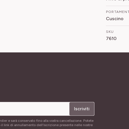
PORTAMEN
Cuscino
SKU
7610
Iscriviti
rdier e sarà conservato fino alla vostra cancellazione. Potete
 il link di annullamento dell'iscrizione presente nelle nostre