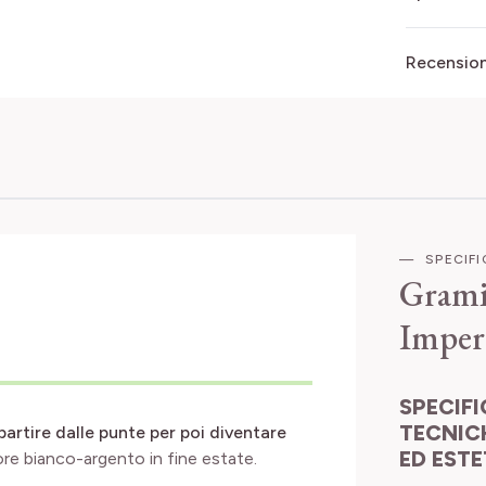
Recensioni
SPECIF
Grami
Imper
SPECIFICHE
TECNIC
partire dalle punte per poi diventare
ED EST
lore bianco-argento in fine estate.