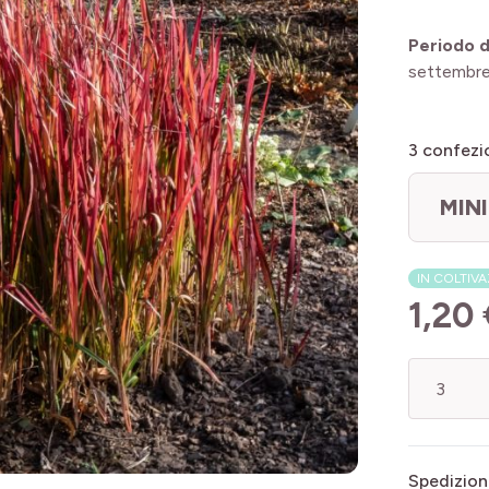
Periodo di
settembr
3
confezio
MINI
IN COLTIV
1,20
Quantità
Spedizion