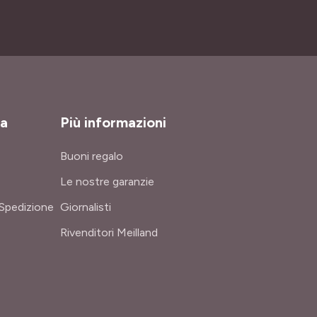
za
Più informazioni
Buoni regalo
Le nostre garanzie
Spedizione
Giornalisti
Rivenditori Meilland