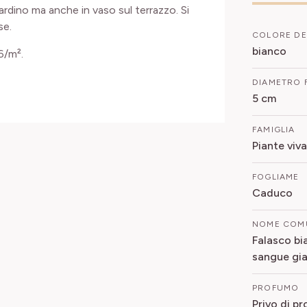
dino ma anche in vaso sul terrazzo. Si
se.
COLORE DE
bianco
6/m².
DIAMETRO 
5 cm
FAMIGLIA
Piante viva
FOGLIAME
Caduco
NOME COM
Falasco bi
sangue gi
PROFUMO
Privo di p