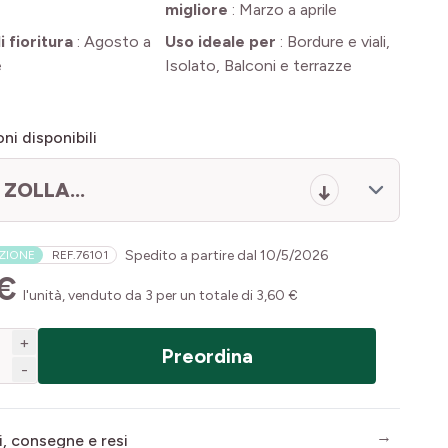
migliore
:
Marzo a aprile
 fioritura
:
Agosto a
Uso ideale per
:
Bordure e viali,
e
Isolato, Balconi e terrazze
ni disponibili
 ZOLLA...
Spedito a partire dal
10/5/2026
AZIONE
REF.
76101
 €
l'unità, venduto da 3 per un totale di 3,60 €
+
Preordina
-
i, consegne e resi