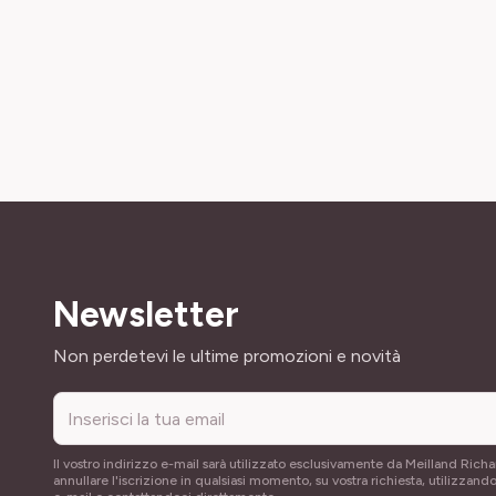
Newsletter
Indirizzo email
Non perdetevi le ultime promozioni e novità
Il vostro indirizzo e-mail sarà utilizzato esclusivamente da Meilland Richa
annullare l'iscrizione in qualsiasi momento, su vostra richiesta, utilizzando