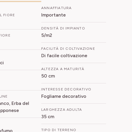
ANNAFFIATURA
Importante
L FIORE
DENSITÀ DI IMPIANTO
5/m2
FIORE
FACILITÀ DI COLTIVAZIONE
Di facile coltivazione
ci
ALTEZZA A MATURITÀ
50 cm
INTERESSE DECORATIVO
Fogliame decorativo
UNE
anco, Erba del
apponese
LARGHEZZA ADULTA
35 cm
rofumo
TIPO DI TERRENO