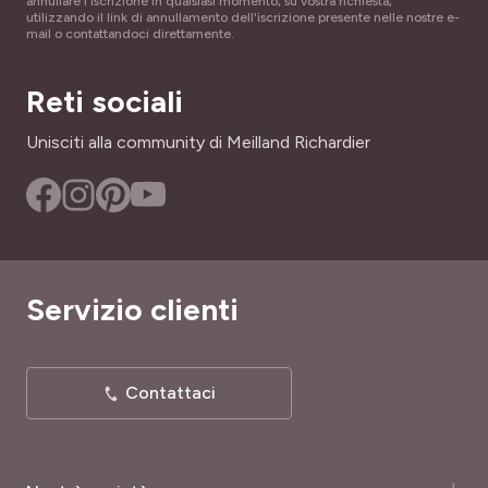
annullare l'iscrizione in qualsiasi momento, su vostra richiesta,
PROFUMO
utilizzando il link di annullamento dell'iscrizione presente nelle nostre e-
FLEUR À BOUQUET ?
mail o contattandoci direttamente.
Privo di profumo
Sì
PORTAMENTO
Reti sociali
ALTEZZA A MATURITÀ
Cespuglio, Eretto
90 cm
Unisciti alla community di Meilland Richardier
SKU
INTERESSE DECORATIVO
87111
Durata della fioritura
LARGHEZZA ADULTA
50 cm
Servizio clienti
TIPO DI TERRENO
Ricco, Tutti
Contattaci
RUSTICITÀ
Poco rustica