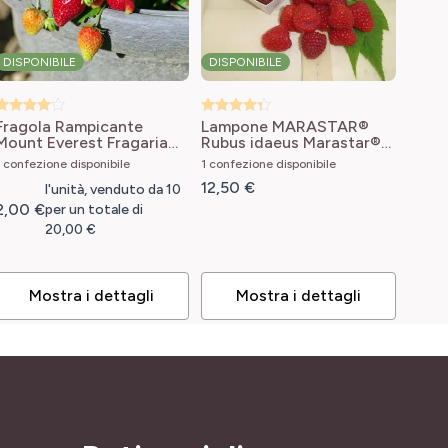
DISPONIBILE
DISPONIBILE
Fragola Rampicante
Lampone MARASTAR®
Mount Everest
Fragaria
Rubus idaeus Marastar®
ananassa Mount Everest
COV MA 29 20
1 confezione disponibile
1 confezione disponibile
12,50 €
l'unità, venduto da 10
2,00 €
per un totale di
20,00 €
Mostra i dettagli
Mostra i dettagli