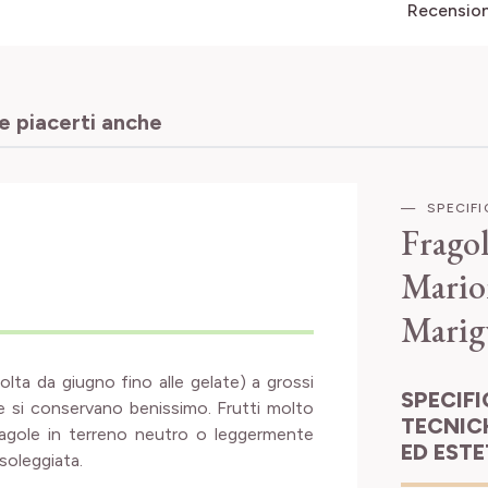
Recensioni
 piacerti anche
SPECIF
Frago
Mario
Marig
colta da giugno fino alle gelate) a grossi
SPECIFICHE
he si conservano benissimo. Frutti molto
TECNIC
fragole in terreno neutro o leggermente
ED EST
soleggiata.