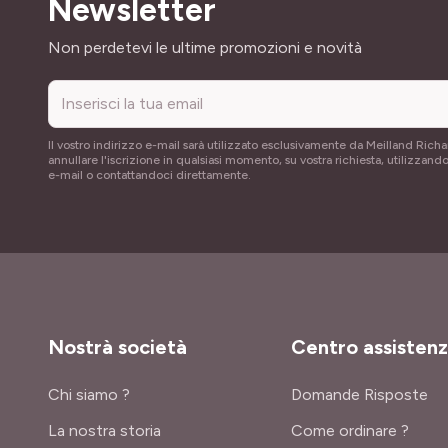
Newsletter
Indirizzo email
Non perdetevi le ultime promozioni e novità
Il vostro indirizzo e-mail sarà utilizzato esclusivamente da Meilland Richa
annullare l'iscrizione in qualsiasi momento, su vostra richiesta, utilizzando
e-mail o contattandoci direttamente.
Nostrà società
Centro assisten
Chi siamo ?
Domande Risposte
La nostra storia
Come ordinare ?