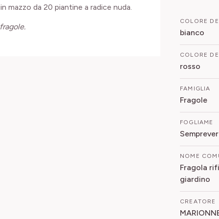
 in mazzo da 20 piantine a radice nuda.
COLORE DE
fragole.
bianco
COLORE DEI
rosso
FAMIGLIA
Fragole
FOGLIAME
Sempreve
NOME COM
Fragola rif
giardino
CREATORE
MARIONN