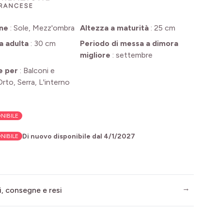
one
:
Sole, Mezz'ombra
Altezza a maturità
:
25 cm
a adulta
:
30 cm
Periodo di messa a dimora
migliore
:
settembre
e per
:
Balconi e
Orto, Serra, L'interno
NIBILE
Di nuovo disponibile dal
4/1/2027
NIBILE
i, consegne e resi