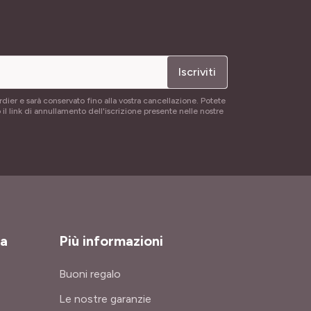
Iscriviti
rdier e sarà conservato fino alla vostra cancellazione. Potete
 il link di annullamento dell'iscrizione presente nelle nostre
za
Più informazioni
Buoni regalo
Le nostre garanzie