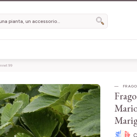
Search
onnet 99
FRAGO
Frago
Mario
Marig