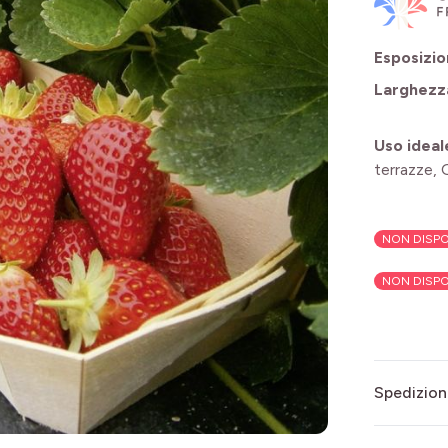
Esposizi
Larghezz
Uso ideal
terrazze, 
NON DISPO
NON DISPO
Spedizion