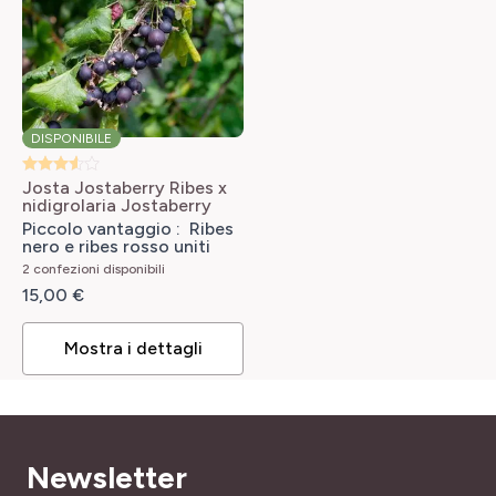
Sempreverde
Fruttificazione decorativa, Coprisuolo
NOME COMUNE
LARGHEZZA ADULTA
Mirtillo rosso americano, Ossicocco americano,
60 cm
Cranberry
DISPONIBILE
PÉRIODE DE RÉCOLTE
PROFUMO
settembre a ottobre
Privo di profumo
Josta Jostaberry
Ribes x
nidigrolaria Jostaberry
TIPO DI TERRENO
Piccolo vantaggio : Ribes
PORTAMENTO
nero e ribes rosso uniti
Ricco, Terra di brughiera
Coprisuolo, Cuscino
2 confezioni disponibili
15,00 €
RUSTICITÀ
SKU
Poco rustica
780401
Mostra i dettagli
Newsletter