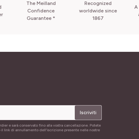
The Meilland
Recognized
d
A
Confidence
worldwide since
er
Guarantee *
1867
Iscriviti
rdier e sarà conservato fino alla vostra cancellazione. Potete
 il link di annullamento dell'iscrizione presente nelle nostre