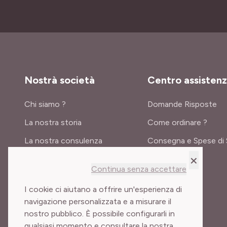
Nostrà società
Centro assisten
Chi siamo ?
Domande Risposte
La nostra storia
Come ordinare ?
La nostra consulenza
Consegna e Spese di 
×
Certificati e premi
Continua senza accettare
Meilland International
I cookie ci aiutano a offrire un'esperienza di
navigazione personalizzata e a misurare il
nostro pubblico. È possibile configurarli in
qualsiasi momento e consultare la nostra