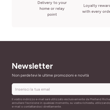
Delivery to your
Loyalty rewar
home or relay
with every ord
point
Newsletter
Indirizzo email
Non perdetevi le ultime promozioni e novità
Il vostro indirizzo e-mail sarà utilizzato esclusivamente da Meilland Richa
annullare l'iscrizione in qualsiasi momento, su vostra richiesta, utilizzando
e-mail o contattandoci direttamente.