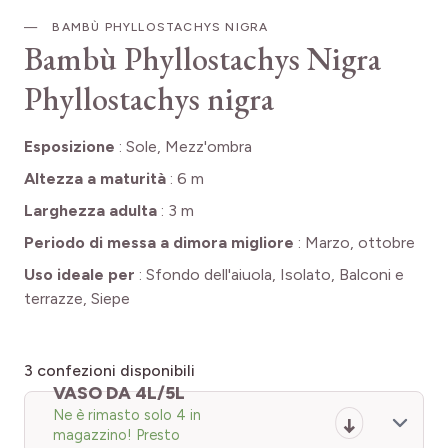
BAMBÙ PHYLLOSTACHYS NIGRA
Bambù Phyllostachys Nigra
Phyllostachys nigra
Esposizione
:
Sole, Mezz'ombra
Altezza a maturità
:
6 m
Larghezza adulta
:
3 m
Periodo di messa a dimora migliore
:
Marzo, ottobre
Uso ideale per
:
Sfondo dell'aiuola, Isolato, Balconi e
terrazze, Siepe
3
confezioni disponibili
VASO DA 4L/5L
Ne è rimasto solo 4 in
magazzino! Presto