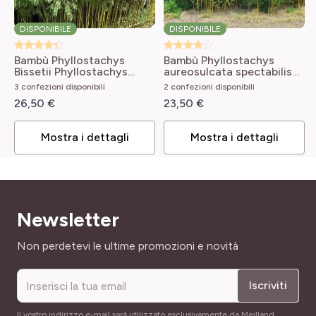
Fogliame decorativo, Fogliame sempreverde,
Portamento geometrico, Corteccia decorativa
SKU
DISPONIBILE
DISPONIBILE
95752
LARGHEZZA ADULTA
Bambù Phyllostachys
Bambù Phyllostachys
3 m
Bissetii
Phyllostachys
aureosulcata spectabilis
bissetii
Phyllostachys
3 confezioni disponibili
2 confezioni disponibili
aureosulcata Spectabilis
TIPO DI TERRENO
26,50 €
23,50 €
Leggero, Ricco, Tutti
Mostra i dettagli
Mostra i dettagli
RUSTICITÀ
Poco rustica
Newsletter
Indirizzo email
Non perdetevi le ultime promozioni e novità
Iscriviti
Il vostro indirizzo e-mail sarà utilizzato esclusivamente da Meilland