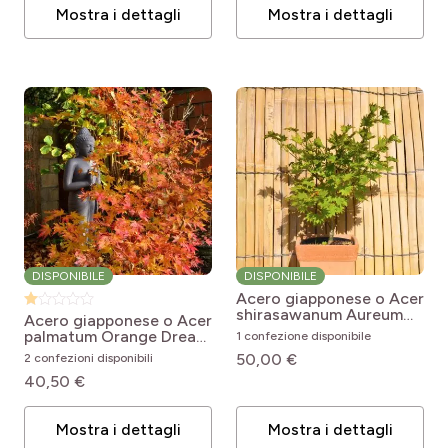
Mostra i dettagli
Mostra i dettagli
DISPONIBILE
DISPONIBILE
Acero giapponese o Acer
shirasawanum Aureum
Acero giapponese o Acer
Acer shirasawanum
palmatum Orange Dream
1 confezione disponibile
Aureum
Acer palmatum Orange
50,00 €
2 confezioni disponibili
Dream
40,50 €
Mostra i dettagli
Mostra i dettagli