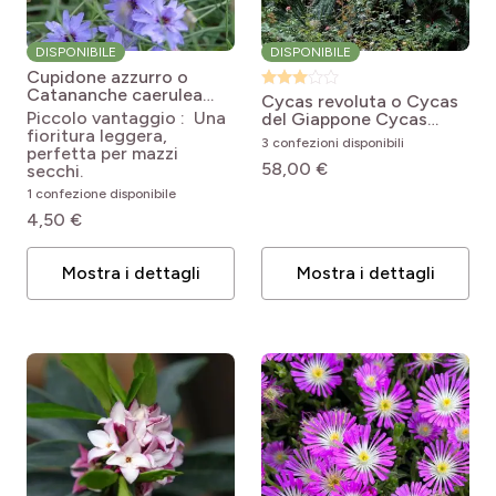
DISPONIBILE
DISPONIBILE
Cupidone azzurro o
Catananche caerulea
Cycas revoluta o Cycas
Catananche caerulea
Piccolo vantaggio : Una
del Giappone
Cycas
fioritura leggera,
revoluta
3 confezioni disponibili
perfetta per mazzi
58,00 €
secchi.
1 confezione disponibile
4,50 €
Mostra i dettagli
Mostra i dettagli