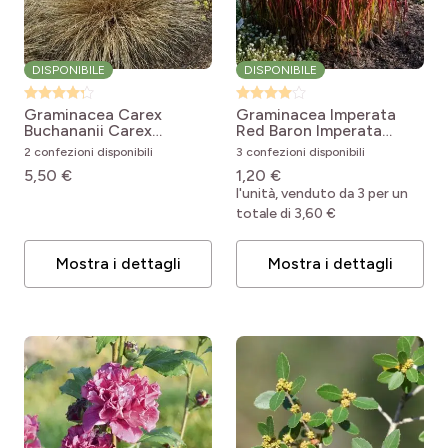
DISPONIBILE
DISPONIBILE
Graminacea Carex
Graminacea Imperata
Buchananii
Carex
Red Baron
Imperata
buchananii
cylindrica Red Baron
2 confezioni disponibili
3 confezioni disponibili
5,50 €
1,20 €
l'unità, venduto da 3 per un
totale di 3,60 €
Mostra i dettagli
Mostra i dettagli