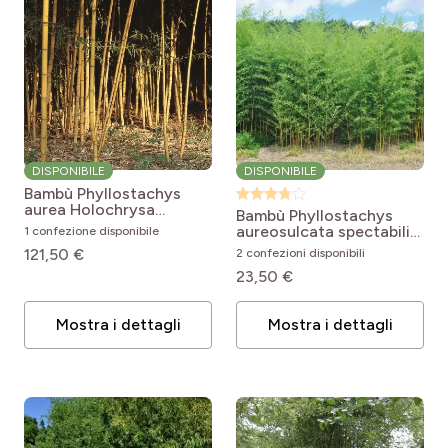
DISPONIBILE
DISPONIBILE
Bambù Phyllostachys
aurea Holochrysa
Bambù Phyllostachys
Phyllostachys aurea
aureosulcata spectabilis
1 confezione disponibile
Holochrysa
Phyllostachys
121,50 €
2 confezioni disponibili
aureosulcata Spectabilis
23,50 €
Mostra i dettagli
Mostra i dettagli