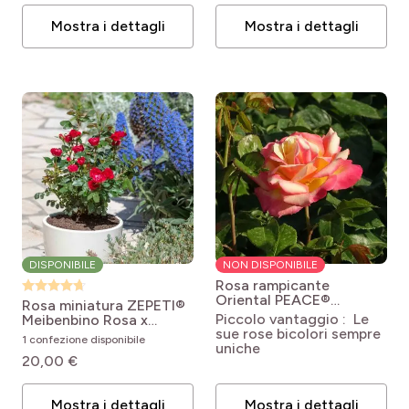
Mostra i dettagli
Mostra i dettagli
DISPONIBILE
NON DISPONIBILE
Rosa rampicante
Oriental PEACE®
Rosa miniatura ZEPETI®
Baipeacesar
Rosa
Piccolo vantaggio : Le
Meibenbino
Rosa x
'Baipeacesar' GPT
sue rose bicolori sempre
polyantha Zepeti ®
1 confezione disponibile
ORIENTAL PEACE®
uniche
Meibenbino
20,00 €
Mostra i dettagli
Mostra i dettagli