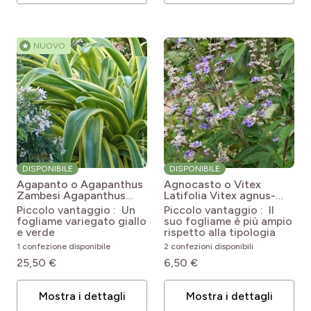
★
NUOVO
DISPONIBILE
DISPONIBILE
Agapanto o Agapanthus
Agnocasto o Vitex
Zambesi
Agapanthus
Latifolia
Vitex agnus-
praecox subsp. orientalis
castus Latifolia
Piccolo vantaggio : Un
Piccolo vantaggio : Il
'Kek5006' ZAMBEZI
fogliame variegato giallo
suo fogliame è più ampio
e verde
rispetto alla tipologia
1 confezione disponibile
2 confezioni disponibili
25,50 €
6,50 €
Mostra i dettagli
Mostra i dettagli