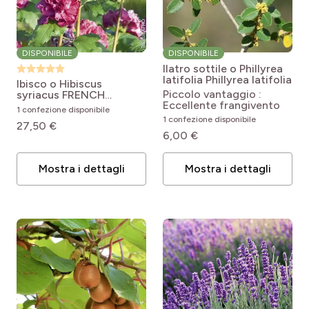
DISPONIBILE
DISPONIBILE
Ilatro sottile o Phillyrea
latifolia
Phillyrea latifolia
Ibisco o Hibiscus
Piccolo vantaggio :
syriacus FRENCH
Eccellente frangivento
CABARET Red
Hibiscus
1 confezione disponibile
syriacus French Cabaret
1 confezione disponibile
27,50 €
Red® Mindour1
6,00 €
Mostra i dettagli
Mostra i dettagli