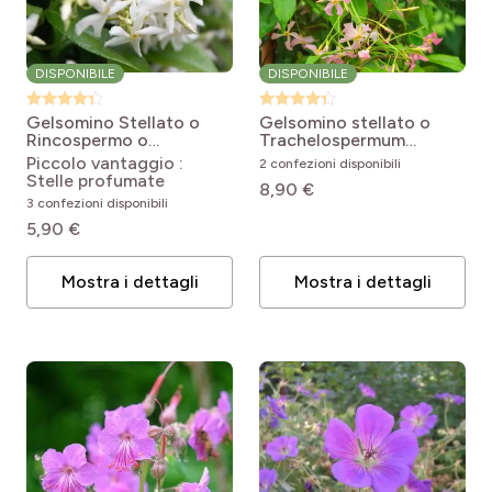
DISPONIBILE
DISPONIBILE
Gelsomino Stellato o
Gelsomino stellato o
Rincospermo o
Trachelospermum
Trachelospermum
asiaticum PINK
Piccolo vantaggio :
2 confezioni disponibili
jasminoides
SHOWERS ®
Stelle profumate
8,90 €
Trachelospermum
Trachelospermum
3 confezioni disponibili
jasminoides
asiaticum Pink Showers®
5,90 €
Mostra i dettagli
Mostra i dettagli