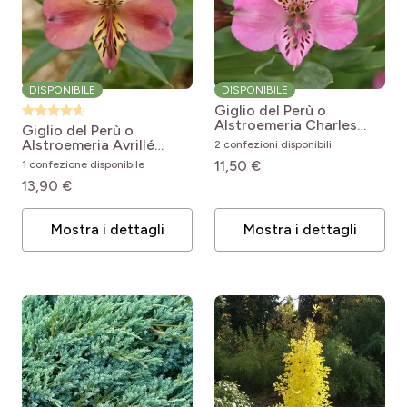
DISPONIBILE
DISPONIBILE
Giglio del Perù o
Alstroemeria Charles
Giglio del Perù o
Alstroemeria Duc
Alstroemeria Avrillé
2 confezioni disponibili
d'Anjou Charles
Alstroemeria Majestic
11,50 €
1 confezione disponibile
Avrillé
13,90 €
Mostra i dettagli
Mostra i dettagli