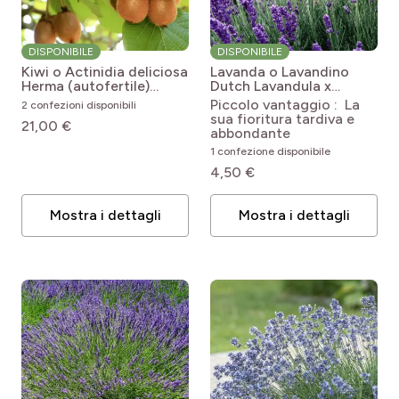
DISPONIBILE
DISPONIBILE
Kiwi o Actinidia deliciosa
Lavanda o Lavandino
Herma (autofertile)
Dutch
Lavandula x
Actinidia chinensis
intermedia Dutch Group
Piccolo vantaggio : La
2 confezioni disponibili
Herma
sua fioritura tardiva e
21,00 €
abbondante
1 confezione disponibile
4,50 €
Mostra i dettagli
Mostra i dettagli