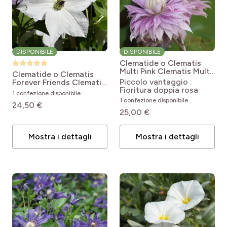
DISPONIBILE
DISPONIBILE
Clematide o Clematis
Multi Pink
Clematis Multi
Clematide o Clematis
Pink ('ST17333')
Piccolo vantaggio :
Forever Friends
Clematis
Fioritura doppia rosa
jackmanii Forever Friends
1 confezione disponibile
'Zofofri'
1 confezione disponibile
24,50 €
25,00 €
Mostra i dettagli
Mostra i dettagli