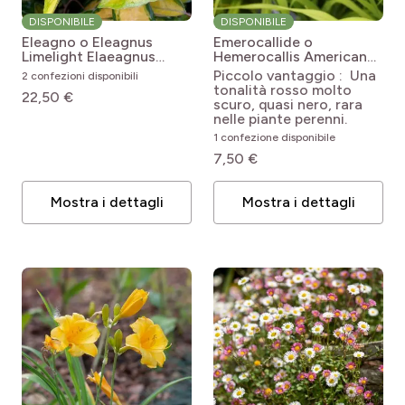
DISPONIBILE
DISPONIBILE
Eleagno o Eleagnus
Emerocallide o
Limelight
Elaeagnus
Hemerocallis American
ebbingei Limelight
Revolution
Hemerocallis
Piccolo vantaggio : Una
2 confezioni disponibili
American Revolution
tonalità rosso molto
22,50 €
scuro, quasi nero, rara
nelle piante perenni.
1 confezione disponibile
7,50 €
Mostra i dettagli
Mostra i dettagli