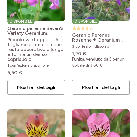
DISPONIBILE
DISPONIBILE
Geranio perenne Bevan's
Variety
Geranium
Geranio Perenne
macrorrhizum Bevan's
Piccolo vantaggio : Un
Rozanne ®
Geranium
Variety
fogliame aromatico che
'Gerwat' Rozanne
3 confezioni disponibili
resta decorativo a lungo
1,20 €
e forma un denso
coprisuolo.
l'unità, venduto da 3 per un
totale di 3,60 €
1 confezione disponibile
5,50 €
Mostra i dettagli
Mostra i dettagli