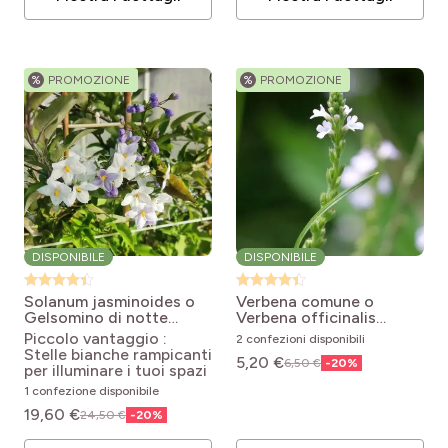
%
PROMOZIONE
%
PROMOZIONE
DISPONIBILE
DISPONIBILE
Solanum jasminoides o
Verbena comune o
Gelsomino di notte
Verbena officinalis
Solanum jasminoides
Verbena officinalis
Piccolo vantaggio :
2 confezioni disponibili
Stelle bianche rampicanti
5,20 €
6,50 €
-
20
%
per illuminare i tuoi spazi
1 confezione disponibile
19,60 €
24,50 €
-
20
%