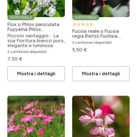
DISPONIBILE
DISPONIBILE
Flox o Phlox paniculata
Fujiyama
Phlox
Fucsia reale o Fucsia
paniculata Fujiyama
Piccolo vantaggio : La
regia Reitzii
Fuchsia
sua fioritura bianco puro,
regia Reitzii
2 confezioni disponibili
elegante e luminosa
5,50 €
2 confezioni disponibili
7,50 €
Mostra i dettagli
Mostra i dettagli