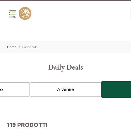
Salta al contenuto
Home
Past deals
Daily Deals
so
A venire
119 PRODOTTI