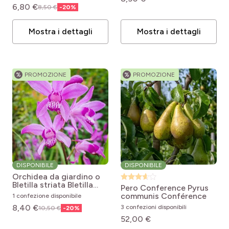
6,80 €
8,50 €
-
20
%
Mostra i dettagli
Mostra i dettagli
%
PROMOZIONE
%
PROMOZIONE
DISPONIBILE
DISPONIBILE
Orchidea da giardino o
Bletilla striata
Bletilla
Pero Conference
Pyrus
striata
communis Conférence
1 confezione disponibile
8,40 €
3 confezioni disponibili
10,50 €
-
20
%
52,00 €