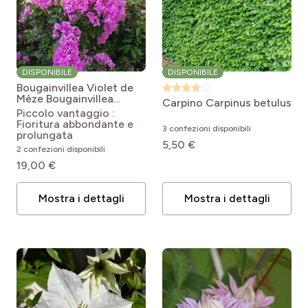
DISPONIBILE
DISPONIBILE
Bougainvillea Violet de
Mèze
Bougainvillea
Carpino
Carpinus betulus
spectabilis x glabra
Piccolo vantaggio :
Violet de mèze
Fioritura abbondante e
3 confezioni disponibili
prolungata
5,50 €
2 confezioni disponibili
19,00 €
Mostra i dettagli
Mostra i dettagli