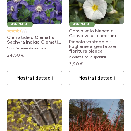
DISPONIBILE
DISPONIBILE
Convolvolo bianco o
Convolvulus cneorum
Clematide o Clematis
Convolvulus cneorum
Piccolo vantaggio :
Saphyra Indigo
Clematis
Fogliame argentato e
diversifolia Saphyra
1 confezione disponibile
fioritura bianca
24,50 €
2 confezioni disponibili
3,90 €
Mostra i dettagli
Mostra i dettagli