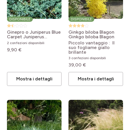
DISPONIBILE
DISPONIBILE
Ginepro o Juniperus Blue
Ginkgo biloba Blagon
Carpet
Juniperus
Ginkgo biloba Blagon
squamata Blue Carpet
Piccolo vantaggio : Il
2 confezioni disponibili
suo fogliame giallo
9,90 €
brillante
3 confezioni disponibili
39,00 €
Mostra i dettagli
Mostra i dettagli