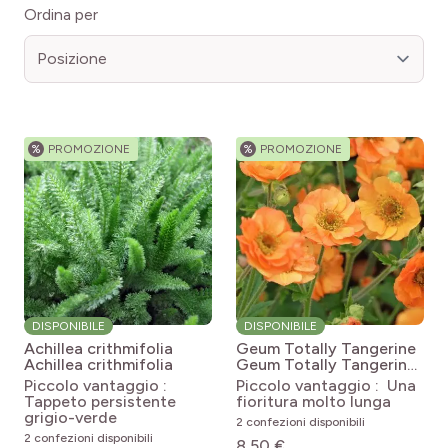
Ordina per
%
PROMOZIONE
%
PROMOZIONE
DISPONIBILE
DISPONIBILE
Achillea crithmifolia
Geum Totally Tangerine
Achillea crithmifolia
Geum Totally Tangerine
(PP22041)
Piccolo vantaggio :
Piccolo vantaggio : Una
Tappeto persistente
fioritura molto lunga
grigio-verde
2 confezioni disponibili
2 confezioni disponibili
8,50 €