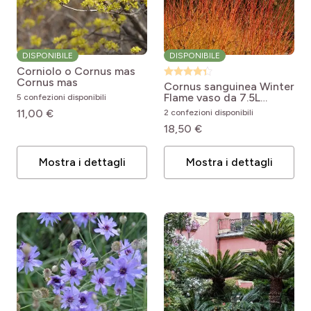
DISPONIBILE
DISPONIBILE
Corniolo o Cornus mas
Cornus mas
Cornus sanguinea Winter
Flame vaso da 7.5L
5 confezioni disponibili
Cornus sanguinea Anny's
11,00 €
2 confezioni disponibili
Winter Orange
18,50 €
Mostra i dettagli
Mostra i dettagli