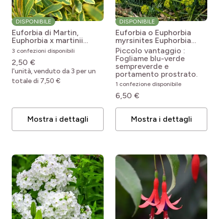
DISPONIBILE
DISPONIBILE
Euforbia di Martin,
Euforbia o Euphorbia
Euphorbia x martinii
myrsinites
Euphorbia
Ascot Rainbow
myrsinites
Piccolo vantaggio :
3 confezioni disponibili
Euphorbia x martinii
Fogliame blu-verde
2,50 €
Ascot Rainbow
sempreverde e
l'unità, venduto da 3 per un
portamento prostrato.
totale di 7,50 €
1 confezione disponibile
6,50 €
Mostra i dettagli
Mostra i dettagli