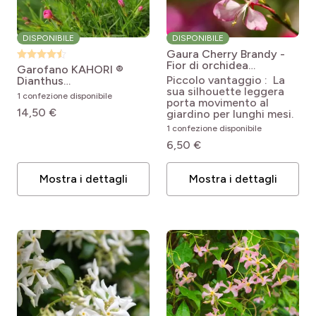
DISPONIBILE
DISPONIBILE
Gaura Cherry Brandy -
Fior di orchidea
Garofano KAHORI ®
Oenothera lindheimeri
Piccolo vantaggio : La
Dianthus
Cherry Brandy
sua silhouette leggera
gratianopolitanus Kahori
1 confezione disponibile
'Gauchebra'
porta movimento al
® 'Holkahori'
14,50 €
giardino per lunghi mesi.
1 confezione disponibile
6,50 €
Mostra i dettagli
Mostra i dettagli