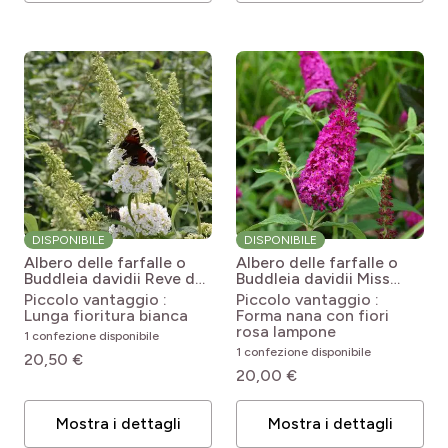
DISPONIBILE
DISPONIBILE
Albero delle farfalle o
Albero delle farfalle o
Buddleia davidii Reve de
Buddleia davidii Miss
Papillon White
Buddleja x
Ruby
Buddleja Miss Ruby
Piccolo vantaggio :
Piccolo vantaggio :
davidii Rêve de Papillon®
Lunga fioritura bianca
Forma nana con fiori
Blanc 'Minpap2'
rosa lampone
1 confezione disponibile
1 confezione disponibile
20,50 €
20,00 €
Mostra i dettagli
Mostra i dettagli