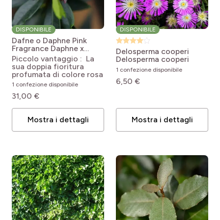
DISPONIBILE
DISPONIBILE
Dafne o Daphne Pink
Fragrance
Daphne x
Delosperma cooperi
transatlantica Pink
Piccolo vantaggio : La
Delosperma cooperi
Fragrance® 'Blapink'
sua doppia fioritura
1 confezione disponibile
profumata di colore rosa
6,50 €
1 confezione disponibile
31,00 €
Mostra i dettagli
Mostra i dettagli