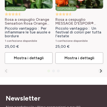
Ritrova tutti i consigli di messa a dimora delle rose ad
geometrico
alberello
.
CREATORE
DISPONIBILE
DISPONIBILE
MEILLAND
A radice nuda o con zolla :
quale confezione scegliere ?
LARGHEZZA ADULTA
Rosa a cespuglio Orange
Rosa a cespuglio
70 cm
Sensation
Rosa Orange
MESSAGE D'ESPOIR®
PROFUMO
Sensation
Meishamalo
Rosa x
Piccolo vantaggio : Per
Piccolo vantaggio : Un
Privo di profumo
polyantha Message
infiammare le tue aiuole e
festival di colori per tutta
TIPO DI TERRENO
d'Espoir 'Meishamalo'
bordure
l'estate
Tutti
PORTAMENTO
1 confezione disponibile
1 confezione disponibile
Arbustivo, Eretto
25,00 €
25,00 €
RUSTICITÀ
Rustica
SKU
Mostra i dettagli
Mostra i dettagli
160861
Newsletter
Indirizzo email